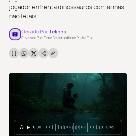
jogador enfrenta dinossauros com armas
não letais
Gerado Por
Telinha
Revisado Por: Time De Jornalismo Portal Tela
0:00
0:45