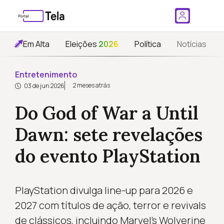
Em Alta
Eleições
2026
Política
Notícias
Entretenimento
2 meses atrás
03 de jun 2026
Do God of War a Until
Dawn: sete revelações
do evento PlayStation
PlayStation divulga line-up para 2026 e
2027 com títulos de ação, terror e revivals
de clássicos, incluindo Marvel’s Wolverine