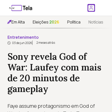
Em Alta
Eleições
2026
Política
Notícias
Entretenimento
2 meses atrás
03 de jun 2026
Sony revela God of
War: Laufey com mais
de 20 minutos de
gameplay
Faye assume protagonismo em God of