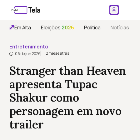
Em Alta
Eleições
2026
Política
Notícias
Entretenimento
2 meses atrás
06 de jun 2026
Stranger than Heaven
apresenta Tupac
Shakur como
personagem em novo
trailer