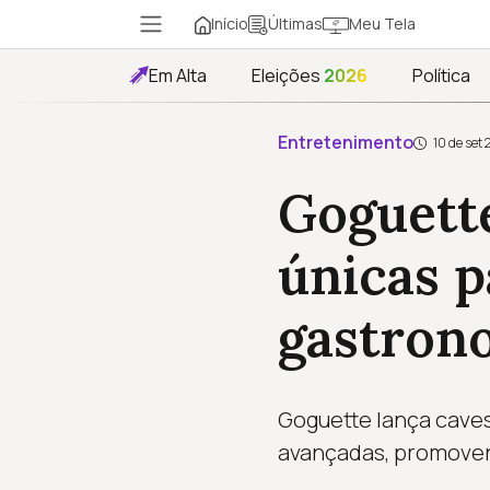
Início
Meu Tela
Últimas
Em Alta
Eleições
2026
Política
Entretenimento
10 de set 
Goguette
únicas p
gastron
Goguette lança caves
avançadas, promoven