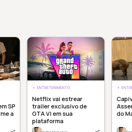
ENTRETENIMENTO
ENTR
3
Netflix vai estrear
Capi
 em SP
trailer exclusivo de
Assem
rme a
GTA VI em sua
do M
plataforma