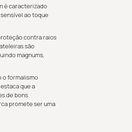
n é caracterizado
sensível ao toque
proteção contra raios
rateleiras são
cluindo magnums,
o o formalismo
destaca que a
es de bons
rca promete ser uma