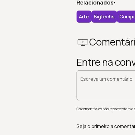
Relacionados:
Arte
Bigtechs
Compo
Comentár
Entre na con
Escreva um comentário
Os comentários não representam a op
Seja o primeiro a comenta