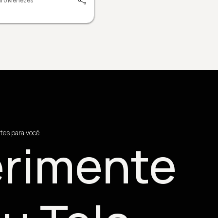
dro Menezes
tes para você
rimente