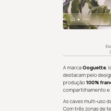
0:00
Es
A marca
Goguette
, 
destacam pelo desig
produção
100% fran
compartilhamento e 
As caves multi-uso d
Com três zonas de te