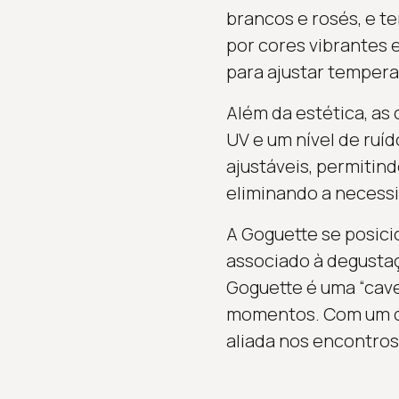
brancos e rosés, e t
por cores vibrantes
para ajustar tempera
Além da estética, a
UV e um nível de ruí
ajustáveis, permitin
eliminando a necess
A Goguette se posici
associado à degustaç
Goguette é uma “cave
momentos. Com um de
aliada nos encontros