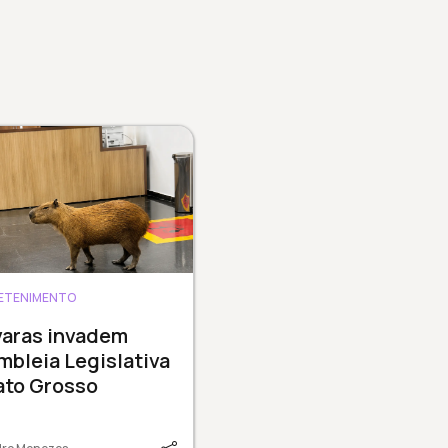
ETENIMENTO
varas invadem
bleia Legislativa
ato Grosso