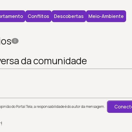
rtamento
Conflitos
Descobertas
Meio-Ambiente
ios
0
versa da comunidade
Conecte
inião do Portal Tela; a responsabilidade é do autor da mensagem.
r!