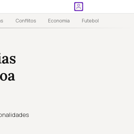
as
Conflitos
Economia
Futebol
ias
boa
onalidades