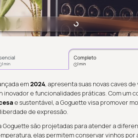
Carregando...
sencial
Completo
1 min
1 min
lançada em
2024
, apresenta suas novas caves de 
n inovador e funcionalidades práticas. Com um 
cesa
e sustentável, a Goguette visa promover 
liberdade de expressão.
a Goguette são projetadas para atender a difere
mperatura, elas permitem conservar vinhos por a