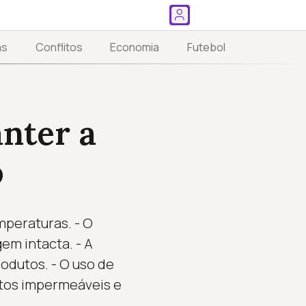
as
Conflitos
Economia
Futebol
anter a
o
mperaturas. - O
m intacta. - A
odutos. - O uso de
dutos impermeáveis e