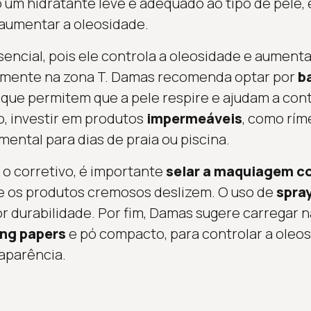
do um hidratante leve e adequado ao tipo de pele,
umentar a oleosidade.
encial, pois ele controla a oleosidade e aumenta
mente na zona T. Damas recomenda optar por
b
, que permitem que a pele respire e ajudam a cont
o, investir em produtos
impermeáveis
, como rím
mental para dias de praia ou piscina.
 o corretivo, é importante
selar a maquiagem c
ue os produtos cremosos deslizem. O uso de
spray
r durabilidade. Por fim, Damas sugere carregar n
ing papers
e pó compacto, para controlar a oleos
aparência.