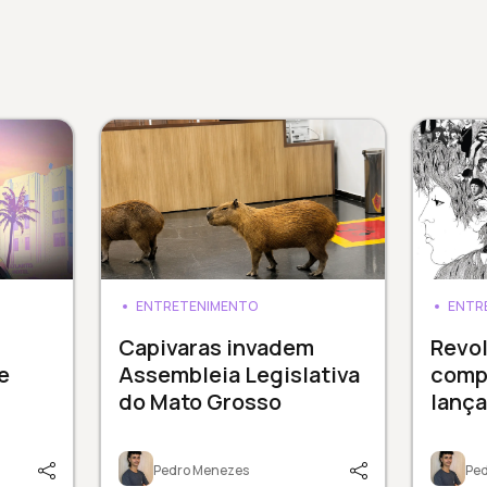
ENTRETENIMENTO
ENTR
Capivaras invadem
Revol
e
Assembleia Legislativa
comp
do Mato Grosso
lanç
Pedro Menezes
Pe