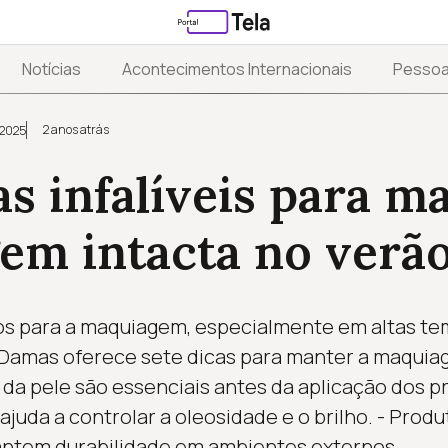
Notícias
Acontecimentos Internacionais
Pesso
2 anos atrás
 2025
as infalíveis para m
em intacta no verã
ios para a maquiagem, especialmente em altas te
amas oferece sete dicas para manter a maquiage
 da pele são essenciais antes da aplicação dos pr
ajuda a controlar a oleosidade e o brilho. - Pro
rantem durabilidade em ambientes externos.