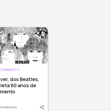
ETENIMENTO
ver, dos Beatles,
leta 60 anos de
amento
dro Menezes