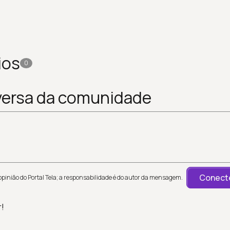
ios
0
versa da comunidade
Conecte
inião do Portal Tela; a responsabilidade é do autor da mensagem.
r!