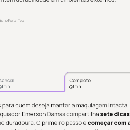
ismo Portal Tela
sencial
Completo
1 min
1 min
os para quem deseja manter a maquiagem intacta
maquiador Emerson Damas compartilha
sete dicas
ão duradoura. O primeiro passo é
começar com a 