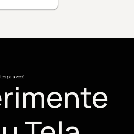
tes para você
rimente
u Tela