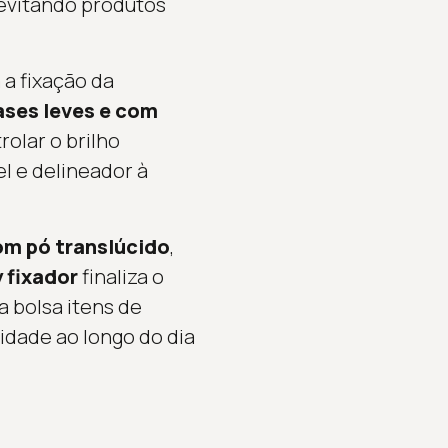
 evitando produtos
 a fixação da
ases leves e com
rolar o brilho
el e delineador à
om pó translúcido
,
 fixador
finaliza o
a bolsa itens de
idade ao longo do dia