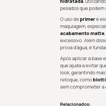
hidratada
, utilizan
pesados que podem a
O uso de
primer
é ess
maquiagem, especial
acabamento matte
excessivo. Além diss
prova d’água, é funda
Após aplicar a base e
que ajuda a evitar q
look, garantindo maio
retoque, como
blott
sem comprometer a 
Relacionados: