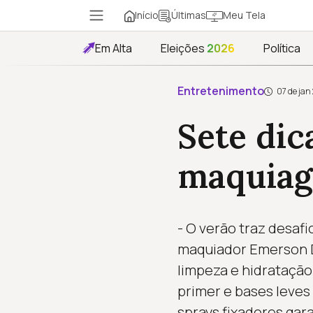
Início
Meu Tela
Últimas
Em Alta
Eleições
2026
Política
Entretenimento
07 de jan
Sete dic
maquiag
- O verão traz desaf
maquiador Emerson D
limpeza e hidratação
primer e bases leves 
sprays fixadores ga