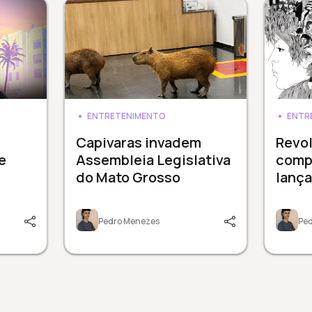
ENTRETENIMENTO
ENTR
Capivaras invadem
Revol
e
Assembleia Legislativa
comp
do Mato Grosso
lanç
Pedro Menezes
Pe