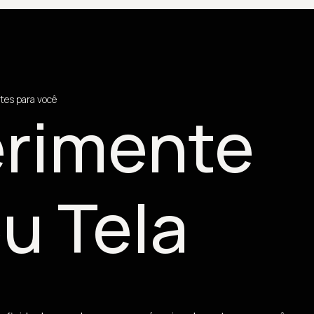
tes para você
rimente
u Tela