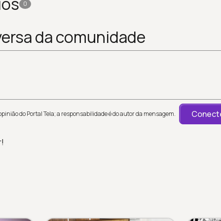
ios
0
versa da comunidade
Conecte
inião do Portal Tela; a responsabilidade é do autor da mensagem.
r!