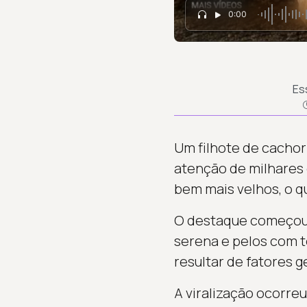
0:00
Es
Um filhote de cachorr
atenção de milhares 
bem mais velhos, o q
O destaque começou 
serena e pelos com t
resultar de fatores 
A viralização ocorre