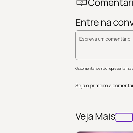
Comentár
Entre na con
Escreva um comentário
Os comentários não representam a op
Seja o primeiro a comenta
Veja Mais