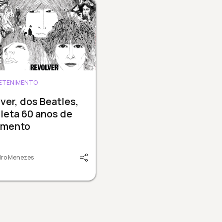
ETENIMENTO
ver, dos Beatles,
leta 60 anos de
amento
dro Menezes