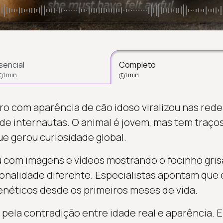
sencial
Completo
1 min
1 min
o com aparência de cão idoso viralizou nas redes
de internautas. O animal é jovem, mas tem traç
ue gerou curiosidade global.
com imagens e vídeos mostrando o focinho grisa
onalidade diferente. Especialistas apontam que 
genéticos desde os primeiros meses de vida.
u pela contradição entre idade real e aparência.