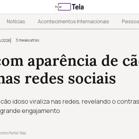
Notícias
Acontecimentos Internacionais
Pesso
3 meses atrás
o 2026
com aparência de cã
 nas redes sociais
 cão idoso viraliza nas redes, revelando o contra
o grande engajamento
ismo Portal Tela