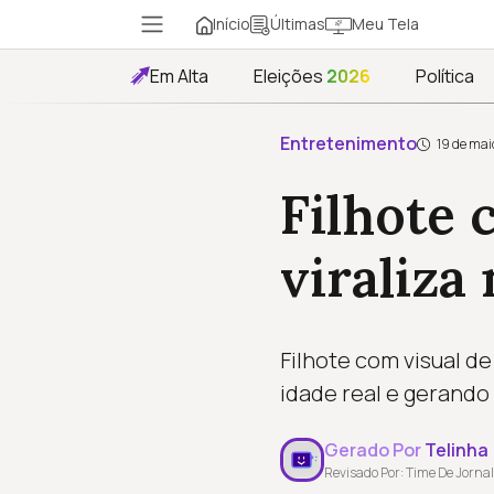
Início
Meu Tela
Últimas
Em Alta
Eleições
2026
Política
Entretenimento
19 de mai
Filhote 
viraliza
Filhote com visual de
idade real e gerand
Gerado Por
Telinha
Revisado Por: Time De Jornal