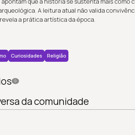
s apontam que a história se sustenta mais como c
rqueológica. A leitura atual não valida convivên
evela a prática artística da época.
smo
Curiosidades
Religião
ios
0
versa da comunidade