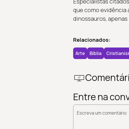
Especialistas citado
que como evidência a
dinossauros, apenas r
Relacionados:
Arte
Bíblia
Cristiani
Comentár
Entre na con
Escreva um comentário