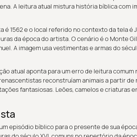
ena. A leitura atual mistura história bíblica com 
 é 1562 e o local referido no contexto da tela é 
ras da época do artista. O cenário é o Monte G
muel. A imagem usa vestimentas e armas do sécul
ção atual aponta para um erro de leitura comum n
renascentistas reconstruíam animais a partir de r
ações fantasiosas. Leões, camelos e criaturas 
ista
um episódio bíblico para o presente de sua époc
ras do século XVI, comuns no repertório da époc