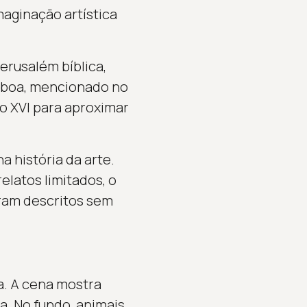
imaginação artística
Jerusalém bíblica,
ilboa, mencionado no
o XVI para aproximar
a história da arte.
elatos limitados, o
eram descritos sem
a. A cena mostra
a. No fundo, animais