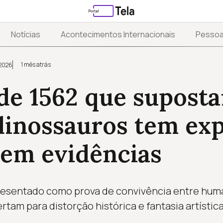
Notícias
Acontecimentos Internacionais
Pesso
1 mês atrás
 2026
de 1562 que supost
dinossauros tem exp
 em evidências
resentado como prova de convivência entre huma
rtam para distorção histórica e fantasia artístic