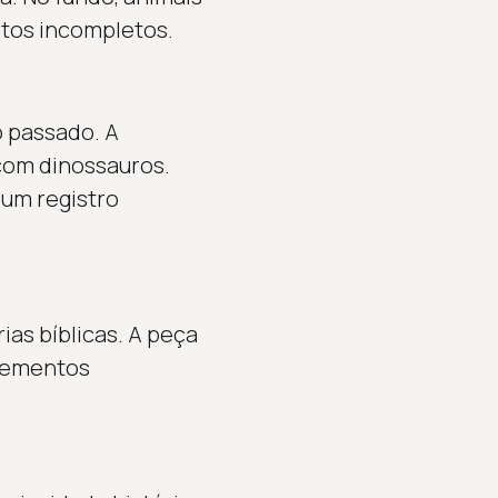
atos incompletos.
o passado. A
 com dinossauros.
um registro
ias bíblicas. A peça
elementos