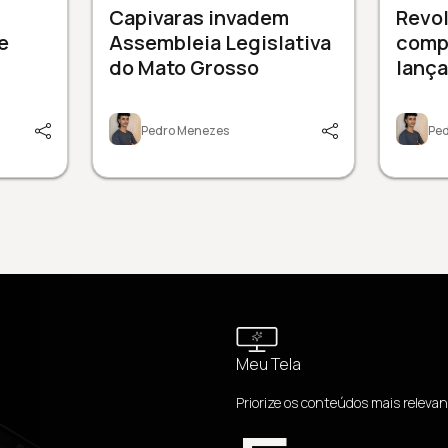
Capivaras invadem
Revol
e
Assembleia Legislativa
comp
do Mato Grosso
lanç
Pedro Menezes
Pe
Meu Tela
Priorize os conteúdos mais relevan