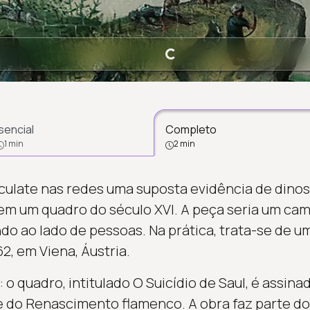
Carregando...
sencial
Completo
1 min
2 min
culate nas redes uma suposta evidência de dino
 um quadro do século XVI. A peça seria um camu
 ao lado de pessoas. Na prática, trata-se de um
2, em Viena, Áustria.
o quadro, intitulado O Suicídio de Saul, é assina
e do Renascimento flamenco. A obra faz parte d