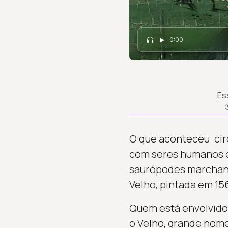
0:00
Es
O que aconteceu: cir
com seres humanos em
saurópodes marchando
Velho, pintada em 156
Quem está envolvido: 
o Velho, grande nom