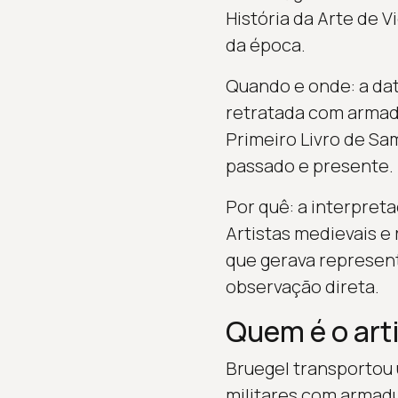
História da Arte de Vi
da época.
Quando e onde: a data
retratada com armadu
Primeiro Livro de Sa
passado e presente.
Por quê: a interpreta
Artistas medievais e 
que gerava represent
observação direta.
Quem é o art
Bruegel transportou 
militares com armadu