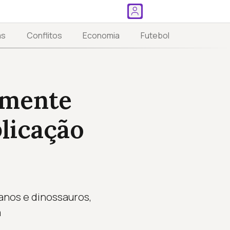
as
Conflitos
Economia
Futebol
amente
licação
nos e dinossauros,
a