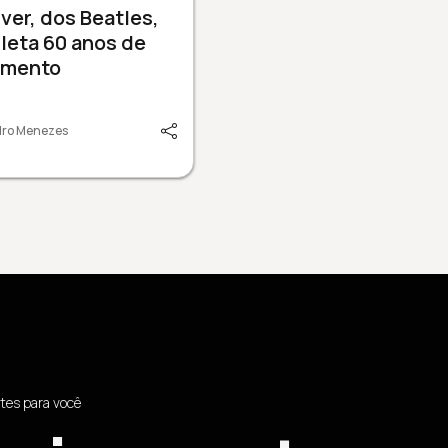
ver, dos Beatles,
leta 60 anos de
amento
dro Menezes
tes para você