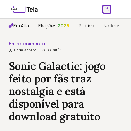
Em Alta
Eleições
2026
Política
Notícias
Entretenimento
2 anos atrás
03 de jan 2025
Sonic Galactic: jogo
feito por fãs traz
nostalgia e está
disponível para
download gratuito