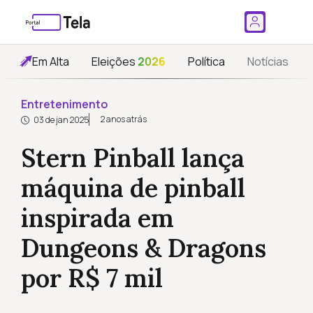
Em Alta
Eleições
2026
Política
Notícias
Entretenimento
2 anos atrás
03 de jan 2025
Stern Pinball lança
máquina de pinball
inspirada em
Dungeons & Dragons
por R$ 7 mil