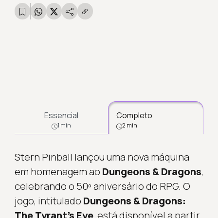
Essencial
Completo
1 min
2 min
Stern Pinball lançou uma nova máquina
em homenagem ao
Dungeons & Dragons
,
celebrando o 50º aniversário do RPG. O
jogo, intitulado
Dungeons & Dragons:
The Tyrant’s Eye
, está disponível a partir