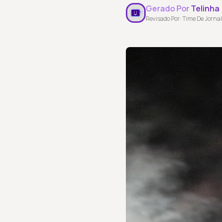
Gerado Por
Telinha
Revisado Por: Time De Jornal