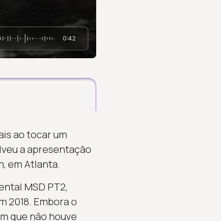
0:42
ais ao tocar um
lveu a apresentação
, em Atlanta.
mental MSD PT2,
em 2018. Embora o
ram que não houve