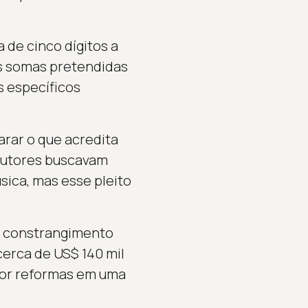
 de cinco dígitos a
as somas pretendidas
s específicos
rar o que acredita
autores buscavam
ica, mas esse pleito
e constrangimento
cerca de US$ 140 mil
por reformas em uma