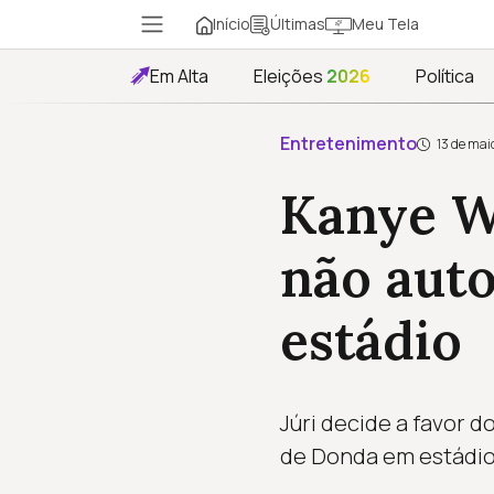
Início
Meu Tela
Últimas
Em Alta
Eleições
2026
Política
Entretenimento
13 de mai
Kanye W
não auto
estádio
Júri decide a favor 
de Donda em estádio;