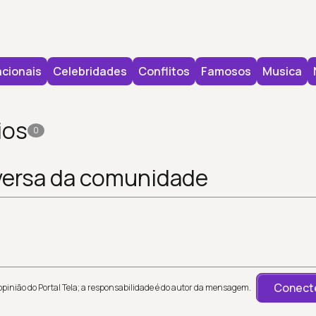
cionais
Celebridades
Conflitos
Famosos
Musica
ios
0
versa da comunidade
Conecte
inião do Portal Tela; a responsabilidade é do autor da mensagem.