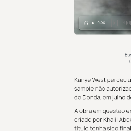
0:00
Es
Kanye West perdeu um
sample não autoriza
de Donda, em julho d
A obra em questão e
criado por Khalil Ab
título tenha sido fi