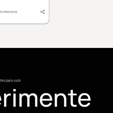
dro Menezes
tes para você
rimente