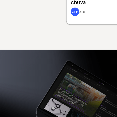
chuva
AFP