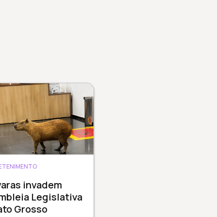
ETENIMENTO
varas invadem
bleia Legislativa
ato Grosso