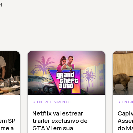
r!
ENTRETENIMENTO
ENTR
3
Netflix vai estrear
Capi
 em SP
trailer exclusivo de
Assem
rme a
GTA VI em sua
do M