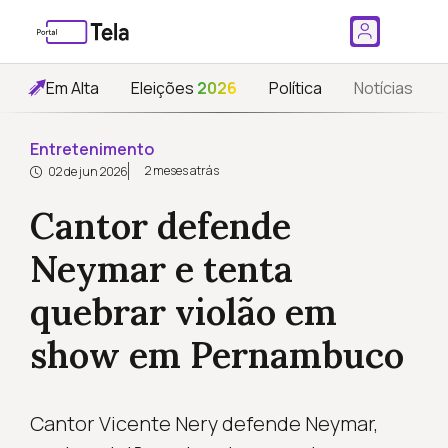
Em Alta
Eleições
2026
Política
Notícias
Entretenimento
2 meses atrás
02 de jun 2026
Cantor defende
Neymar e tenta
quebrar violão em
show em Pernambuco
Cantor Vicente Nery defende Neymar,