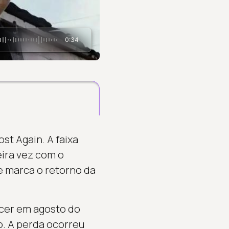
0:34
st Again. A faixa
eira vez com o
de marca o retorno da
ecer em agosto do
. A perda ocorreu