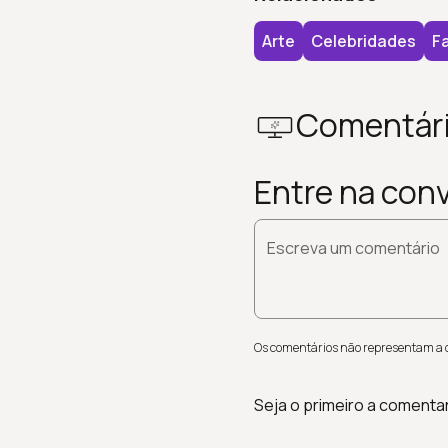
Arte
Celebridades
F
Comentár
Entre na con
Escreva um comentário
Os comentários não representam a op
Seja o primeiro a comenta