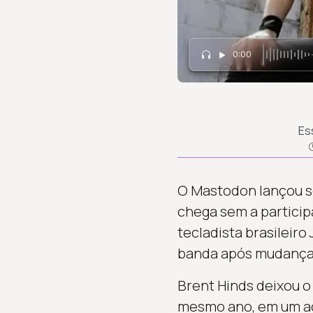
0:00
Es
O Mastodon lançou seu
chega sem a particip
tecladista brasileir
banda após mudanças
Brent Hinds deixou o
mesmo ano, em um ac