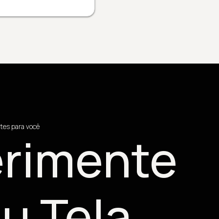
tes para você
rimente
u Tela