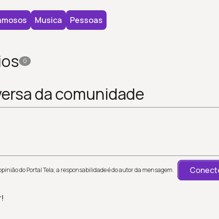
amosos
Musica
Pessoas
ios
0
versa da comunidade
Conecte
inião do Portal Tela; a responsabilidade é do autor da mensagem.
r!