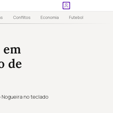
as
Conflitos
Economia
Futebol
s em
o de
o Nogueira no teclado