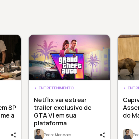
ENTRETENIMENTO
ENTR
3
Netflix vai estrear
Capi
 em SP
trailer exclusivo de
Assem
rme a
GTA VI em sua
do M
plataforma
Pedro Menezes
Pe