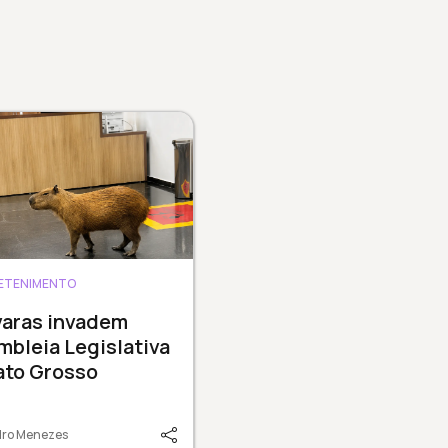
ETENIMENTO
varas invadem
bleia Legislativa
ato Grosso
dro Menezes