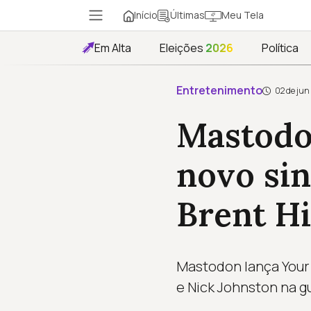
Início
Meu Tela
Últimas
Em Alta
Eleições
2026
Política
Entretenimento
02 de jun
Mastodo
novo sin
Brent H
Mastodon lança Your 
e Nick Johnston na g