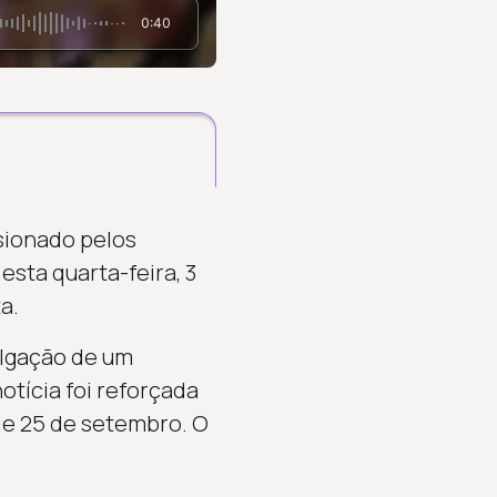
0:40
sionado pelos
sta quarta-feira, 3
a.
vulgação de um
otícia foi reforçada
de 25 de setembro. O