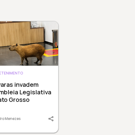
ETENIMENTO
varas invadem
bleia Legislativa
ato Grosso
dro Menezes