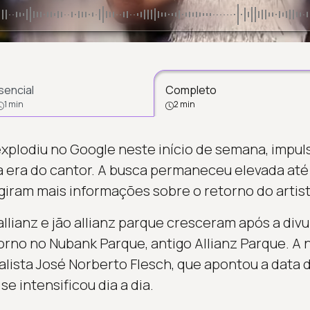
sencial
Completo
1 min
2 min
explodiu no Google neste início de semana, impul
 era do cantor. A busca permaneceu elevada até e
giram mais informações sobre o retorno do artist
allianz e jão allianz parque cresceram após a di
rno no Nubank Parque, antigo Allianz Parque. A n
alista José Norberto Flesch, que apontou a data 
e intensificou dia a dia.