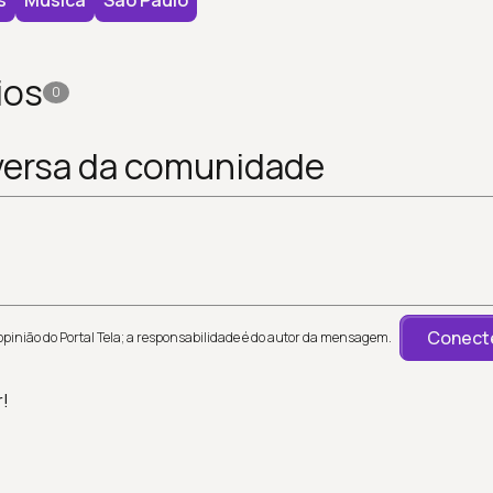
s
Musica
São Paulo
ios
0
versa da comunidade
Conecte
inião do Portal Tela; a responsabilidade é do autor da mensagem.
r!