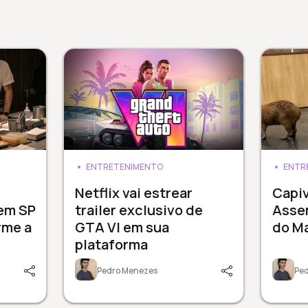
ENTRETENIMENTO
ENTR
3
Netflix vai estrear
Capi
 em SP
trailer exclusivo de
Assem
rme a
GTA VI em sua
do M
plataforma
Pedro Menezes
Pe