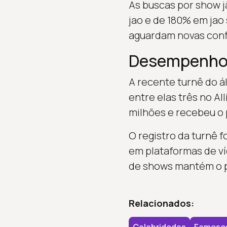
As buscas por show 
jao e de 180% em jao
aguardam novas confi
Desempenho a
A recente turnê do 
entre elas três no Al
milhões e recebeu o
O registro da turnê 
em plataformas de ví
de shows mantém o p
Relacionados: