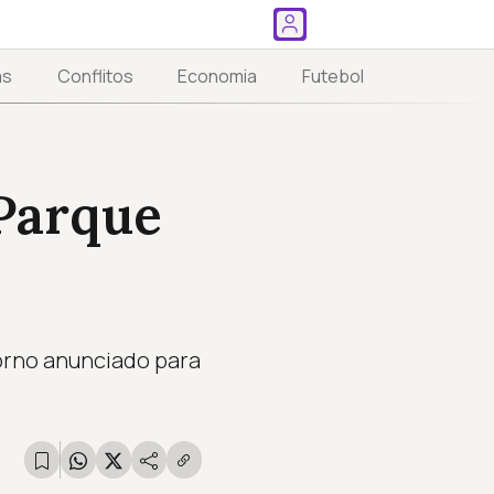
as
Conflitos
Economia
Futebol
 Parque
orno anunciado para