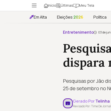
Início
Meu Tela
Últimas
Em Alta
Eleições
2026
Política
Entretenimento
03 de jun
Pesquisa
dispara 
Pesquisas por Jão di
25 de setembro no Nu
Gerado Por
Telinha
Revisado Por: Time De Jornal