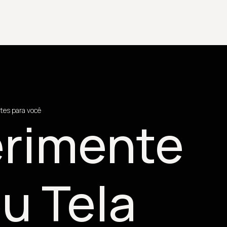
tes para você
rimente
u Tela