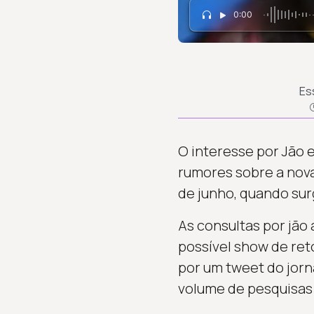
0:00
Es
O interesse por Jão 
rumores sobre a nova
de junho, quando sur
As consultas por jão 
possível show de reto
por um tweet do jorn
volume de pesquisas s