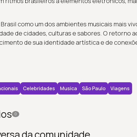
m ritmos brasileiros a elementos eletrônicos, m
 Brasil como um dos ambientes musicais mais viv
dade de cidades, culturas e sabores. O retorno a
cimento de sua identidade artística e de conexõ
cionais
Celebridades
Musica
São Paulo
Viagens
ios
0
versa da comunidade