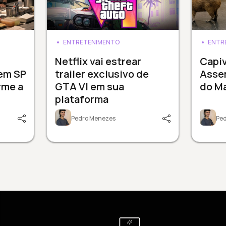
ENTRETENIMENTO
ENTR
3
Netflix vai estrear
Capi
 em SP
trailer exclusivo de
Assem
rme a
GTA VI em sua
do M
plataforma
Pedro Menezes
Pe