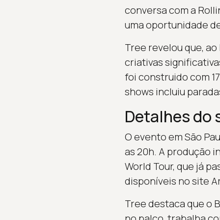
conversa com a Rolli
uma oportunidade de 
Tree revelou que, ao 
criativas significati
foi construido com 1
shows incluiu paradas
Detalhes do
O evento em São Paul
as 20h. A produção in
World Tour, que já p
disponíveis no site Ar
Tree destaca que o Br
no palco, trabalha co