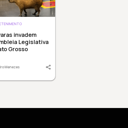
ETENIMENTO
varas invadem
bleia Legislativa
ato Grosso
dro Menezes