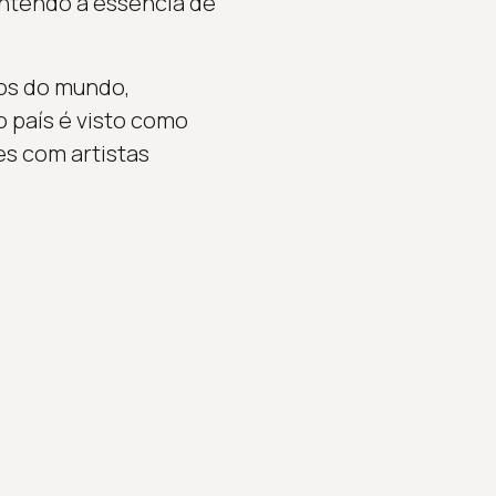
antendo a essência de
os do mundo,
o país é visto como
es com artistas