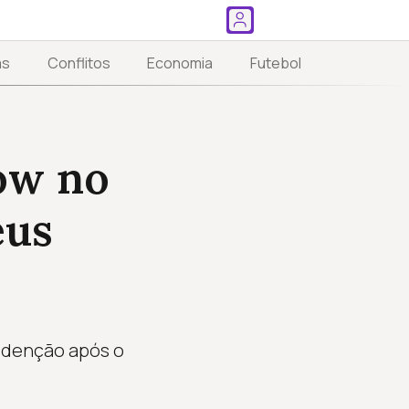
as
Conflitos
Economia
Futebol
how no
eus
redenção após o