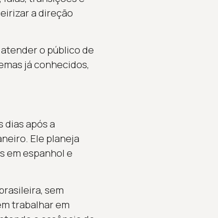
eirizar a direção
 atender o público de
temas já conhecidos,
 dias após a
neiro. Ele planeja
is em espanhol e
rasileira, sem
 em trabalhar em