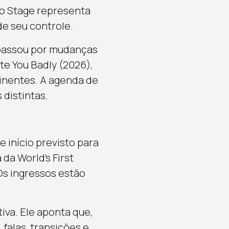
io Stage representa
e seu controle.
e passou por mudanças
te You Badly (2026),
tinentes. A agenda de
 distintas.
 início previsto para
da World’s First
Os ingressos estão
iva. Ele aponta que,
 falas, transições e