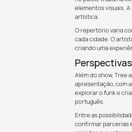
elementos visuais. A 
artística.
O repertório varia c
cada cidade. O artis
criando uma experiên
Perspectivas
Além do show, Tree a
apresentação, com a 
explorar o funk e cr
português.
Entre as possibilida
confirmar parcerias 