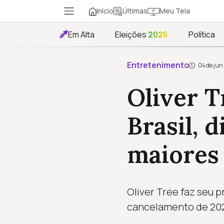
Início
Meu Tela
Últimas
Em Alta
Eleições
2026
Política
Entretenimento
04 de jun
Oliver T
Brasil, 
maiores
Oliver Tree faz seu 
cancelamento de 202