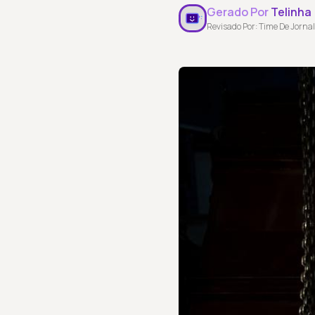
Gerado Por
Telinha
Revisado Por: Time De Jornal