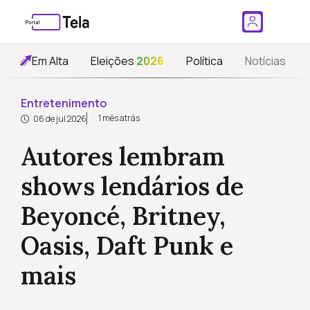
Em Alta
Eleições
2026
Política
Notícias
Entretenimento
1 mês atrás
06 de jul 2026
Autores lembram
shows lendários de
Beyoncé, Britney,
Oasis, Daft Punk e
mais