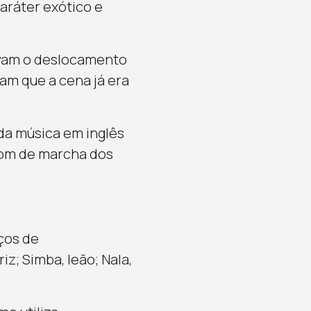
caráter exótico e
cavam o deslocamento
am que a cena já era
da música em inglês
tom de marcha dos
ços de
iz; Simba, leão; Nala,