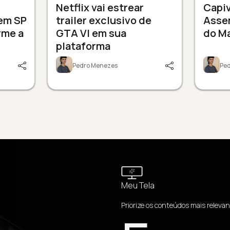
3
Netflix vai estrear
Capi
 em SP
trailer exclusivo de
Assem
rme a
GTA VI em sua
do M
plataforma
Pedro Menezes
Pe
Meu Tela
Priorize os conteúdos mais relevan