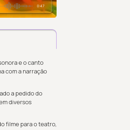
0:47
sonora e o canto
na com a narração
tado a pedido do
 em diversos
o filme para o teatro,