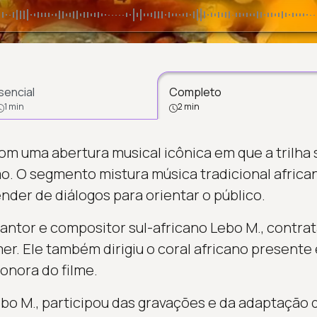
sencial
Completo
1 min
2 min
m uma abertura musical icônica em que a trilha 
. O segmento mistura música tradicional africa
nder de diálogos para orientar o público.
 cantor e compositor sul-africano Lebo M., contra
. Ele também dirigiu o coral africano presente
onora do filme.
ebo M., participou das gravações e da adaptação d