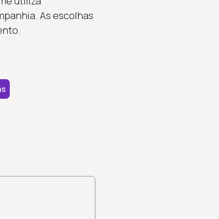
e utiliza
ompanhia. As escolhas
ento.
as