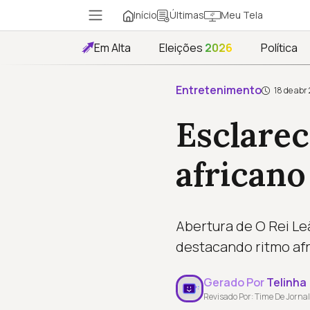
Início
Meu Tela
Últimas
Em Alta
Eleições
2026
Política
Entretenimento
18 de abr
Esclarec
africano
Abertura de O Rei Le
destacando ritmo af
Gerado Por
Telinha
Revisado Por: Time De Jornal