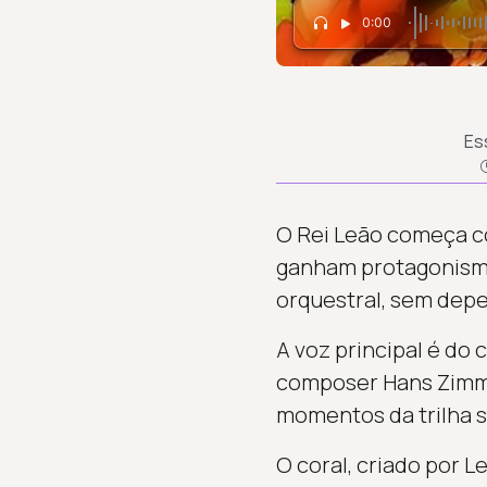
0:00
Es
O Rei Leão começa co
ganham protagonismo
orquestral, sem depe
A voz principal é do
composer Hans Zimmer
momentos da trilha s
O coral, criado por L