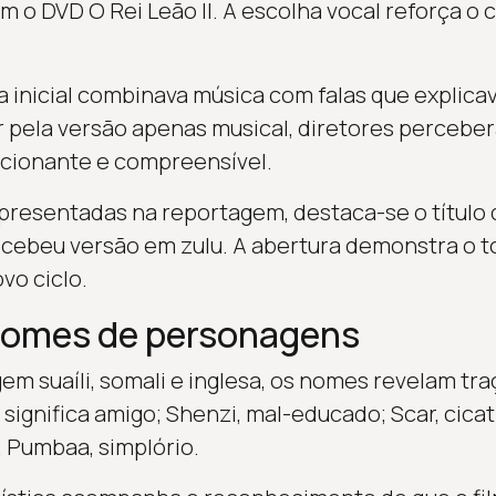
 o DVD O Rei Leão II. A escolha vocal reforça o 
a inicial combinava música com falas que expli
r pela versão apenas musical, diretores perceber
ocionante e compreensível.
presentadas na reportagem, destaca-se o título 
ecebeu versão em zulu. A abertura demonstra o 
vo ciclo.
nomes de personagens
em suaíli, somali e inglesa, os nomes revelam tra
 significa amigo; Shenzi, mal-educado; Scar, cicatr
; Pumbaa, simplório.