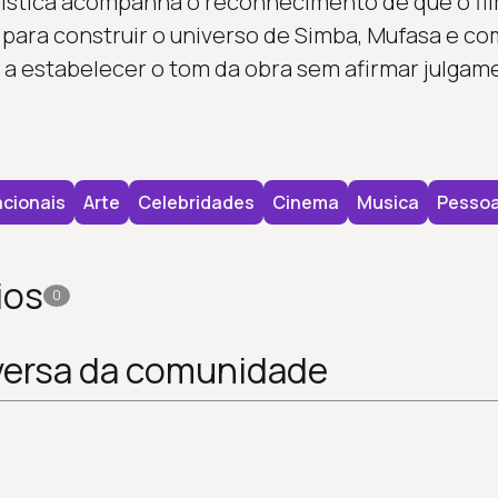
uística acompanha o reconhecimento de que o film
s para construir o universo de Simba, Mufasa e c
a estabelecer o tom da obra sem afirmar julgam
cionais
Arte
Celebridades
Cinema
Musica
Pesso
ios
0
versa da comunidade