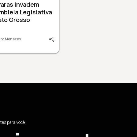
varas invadem
bleia Legislativa
ato Grosso
dro Menezes
tes para você