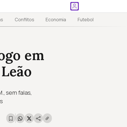
as
Conflitos
Economia
Futebol
logo em
 Leão
, sem falas,
s