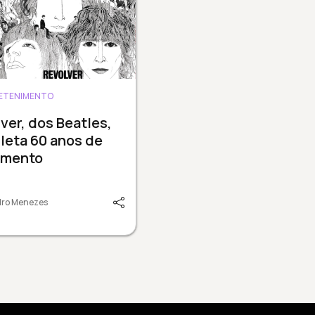
ETENIMENTO
ver, dos Beatles,
leta 60 anos de
amento
dro Menezes