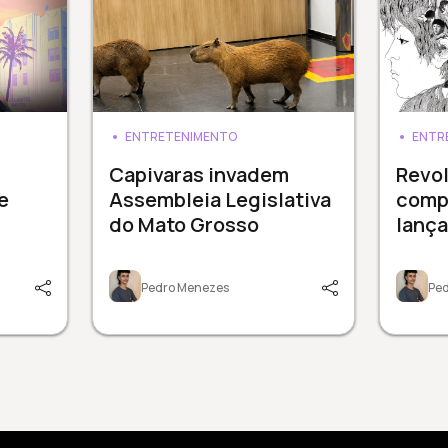
ENTRETENIMENTO
ENTR
Capivaras invadem
Revol
e
Assembleia Legislativa
comp
do Mato Grosso
lanç
Pedro Menezes
Pe