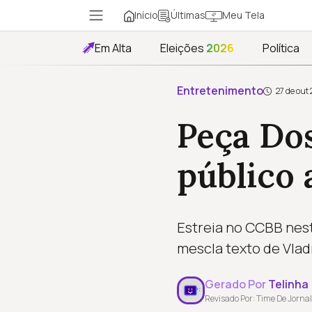
Início
Meu Tela
Últimas
Em Alta
Eleições
2026
Política
Entretenimento
27 de out 
Peça Dos
público 
Estreia no CCBB neste
mescla texto de Vlad
Gerado Por
Telinha
Revisado Por: Time De Jornal