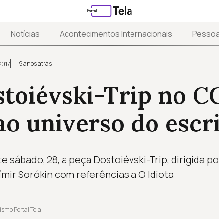
Notícias
Acontecimentos Internacionais
Pesso
9 anos atrás
2017
toiévski-Trip no C
ao universo do escr
 sábado, 28, a peça Dostoiévski-Trip, dirigida po
ímir Sorókin com referências a O Idiota
ismo Portal Tela