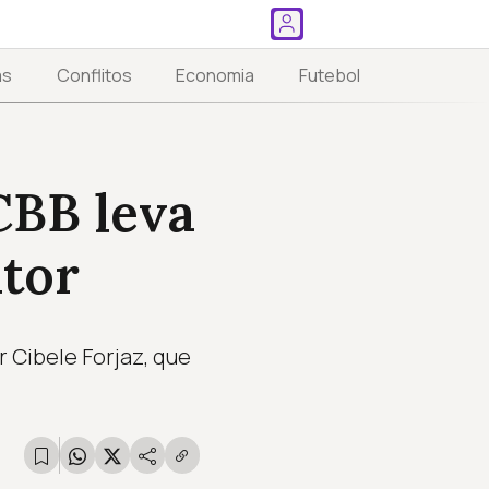
as
Conflitos
Economia
Futebol
CBB leva
itor
r Cibele Forjaz, que