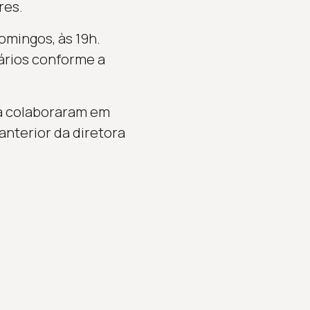
res.
omingos, às 19h.
rários conforme a
já colaboraram em
anterior da diretora