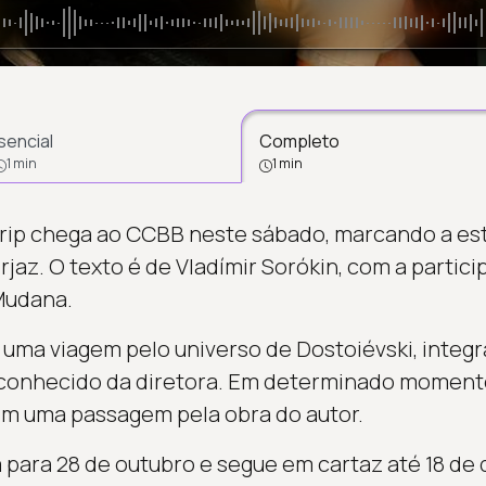
sencial
Completo
1 min
1 min
Trip chega ao CCBB neste sábado, marcando a e
orjaz. O texto é de Vladímir Sorókin, com a partic
Mudana.
ma viagem pelo universo de Dostoiévski, integr
to conhecido da diretora. Em determinado momen
m uma passagem pela obra do autor.
 para 28 de outubro e segue em cartaz até 18 d