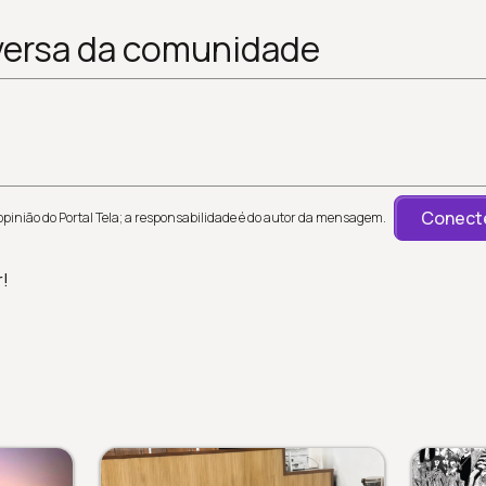
versa da comunidade
Conecte
inião do Portal Tela; a responsabilidade é do autor da mensagem.
r!