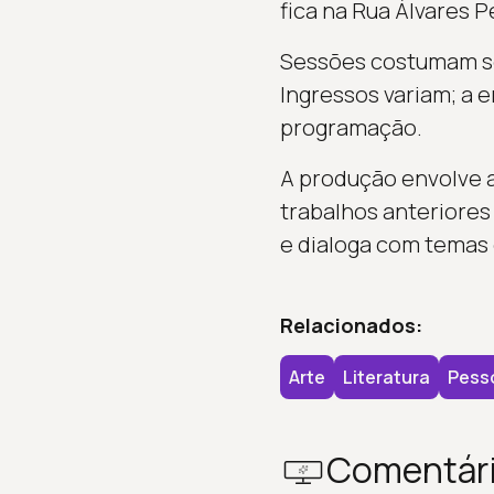
fica na Rua Álvares P
Sessões costumam ser
Ingressos variam; a e
programação.
A produção envolve 
trabalhos anteriores
e dialoga com temas d
Relacionados:
Arte
Literatura
Pess
Comentár