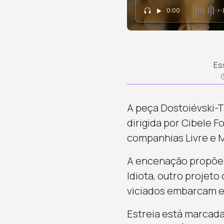
0:00
Es
A peça Dostoiévski-
dirigida por Cibele F
companhias Livre e 
A encenação propõe u
Idiota, outro proje
viciados embarcam e
Estreia está marcada