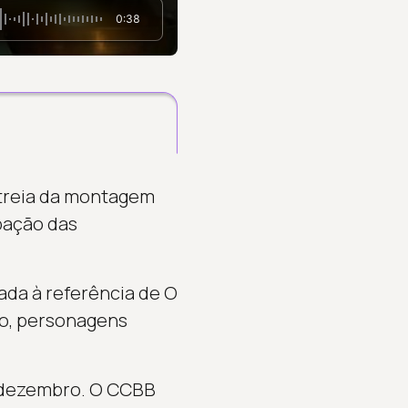
0:38
streia da montagem
ipação das
ada à referência de O
to, personagens
e dezembro. O CCBB