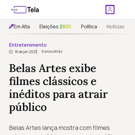
Em Alta
Eleições
2026
Política
Notícias
Entretenimento
6 anos atrás
18 de jan 2021
Belas Artes exibe
filmes clássicos e
inéditos para atrair
público
Belas Artes lança mostra com filmes