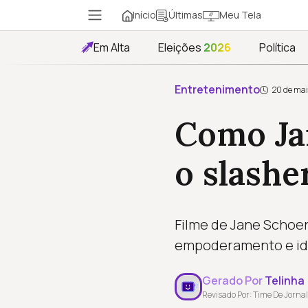
Início
Meu Tela
Últimas
Em Alta
Eleições
2026
Política
Entretenimento
20 de mai
Como Ja
o slashe
Filme de Jane Schoen
empoderamento e ide
Gerado Por
Telinha
Revisado Por: Time De Jornal