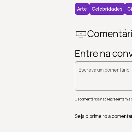
Arte
Celebridades
C
Comentár
Entre na con
Escreva um comentário
Os comentários não representam a op
Seja o primeiro a comenta