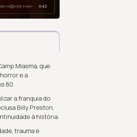
0:42
 Camp Miasma, que
horror e a
s 80.
izar a franquia do
lusa Billy Preston,
tinuidade à história.
ade, trauma e