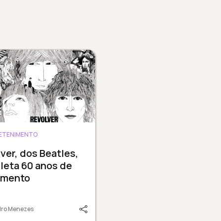
ETENIMENTO
ver, dos Beatles,
leta 60 anos de
amento
dro Menezes