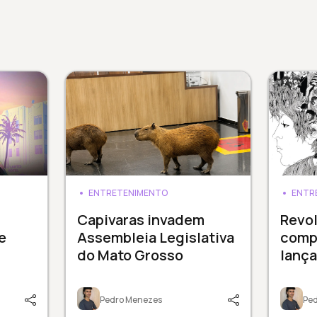
ENTRETENIMENTO
ENTR
Capivaras invadem
Revol
e
Assembleia Legislativa
comp
do Mato Grosso
lanç
Pedro Menezes
Pe