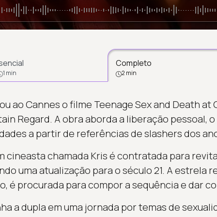
sencial
Completo
1 min
2 min
ou ao Cannes o filme Teenage Sex and Death at
ain Regard. A obra aborda a liberação pessoal, o 
dades a partir de referências de slashers dos ano
 cineasta chamada Kris é contratada para revital
o uma atualização para o século 21. A estrela rec
o, é procurada para compor a sequência e dar con
a a dupla em uma jornada por temas de sexualid