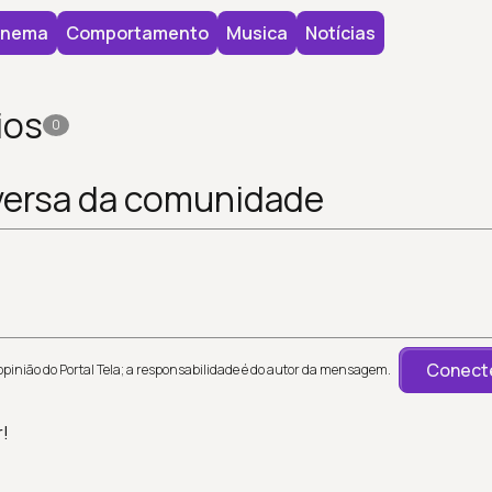
inema
Comportamento
Musica
Notícias
ios
0
versa da comunidade
Conecte
inião do Portal Tela; a responsabilidade é do autor da mensagem.
r!