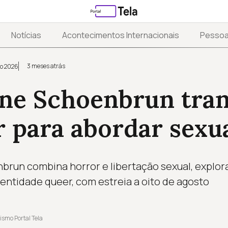
Notícias
Acontecimentos Internacionais
Pesso
3 meses atrás
o 2026
ne Schoenbrun tra
r para abordar sexu
brun combina horror e libertação sexual, explor
ntidade queer, com estreia a oito de agosto
ismo Portal Tela