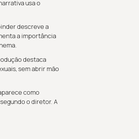
narrativa usa o
binder descreve a
menta a importância
inema.
 produção destaca
xuais, sem abrir mão
 aparece como
segundo o diretor. A
.