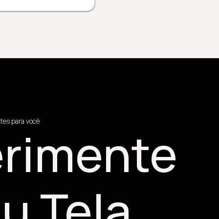
tes para você
rimente
u Tela