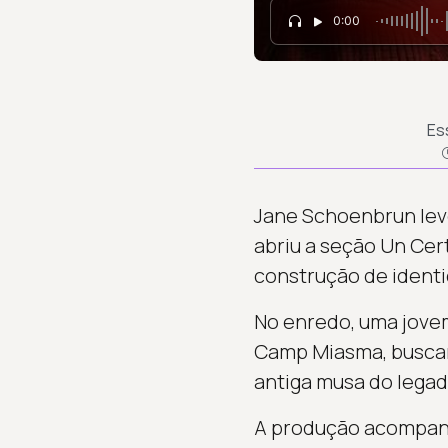
0:00
Es
Jane Schoenbrun lev
abriu a seção Un Cert
construção de identi
No enredo, uma jovem
Camp Miasma, buscand
antiga musa do legad
A produção acompanh