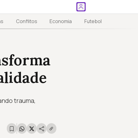
as
Conflitos
Economia
Futebol
nsforma
alidade
ando trauma,