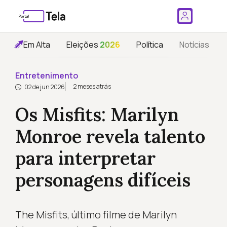
Em Alta
Eleições
2026
Política
Notícias
Entretenimento
2 meses atrás
02 de jun 2026
Os Misfits: Marilyn
Monroe revela talento
para interpretar
personagens difíceis
The Misfits, último filme de Marilyn