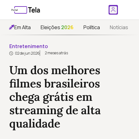
Em Alta
Eleições
2026
Política
Notícias
Entretenimento
2 meses atrás
02 de jun 2026
Um dos melhores
filmes brasileiros
chega grátis em
streaming de alta
qualidade