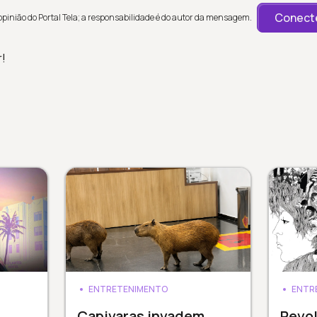
Conecte
inião do Portal Tela; a responsabilidade é do autor da mensagem.
r!
ENTRETENIMENTO
ENTR
Capivaras invadem
Revol