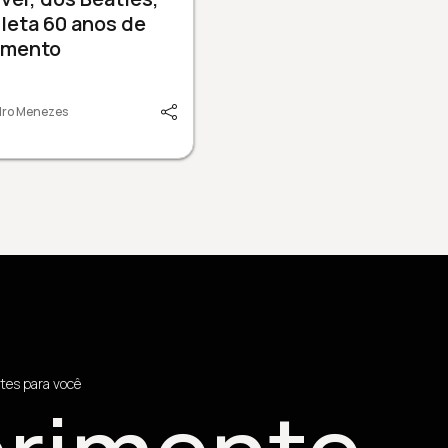
leta 60 anos de
amento
dro Menezes
tes para você