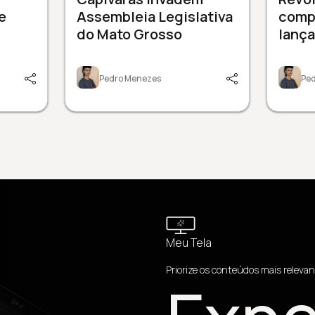
e
Assembleia Legislativa
comp
do Mato Grosso
lanç
Pedro Menezes
Pe
Meu Tela
Priorize os conteúdos mais relevan