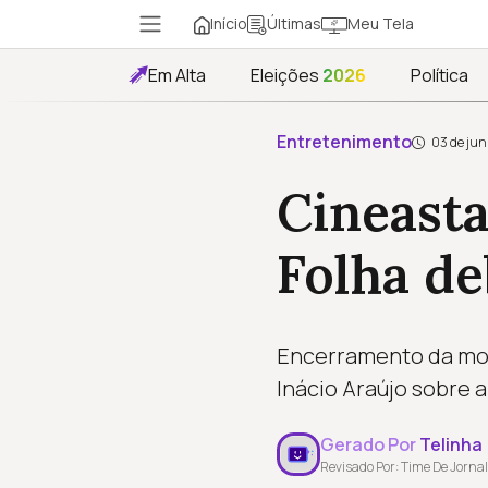
Início
Meu Tela
Últimas
Em Alta
Eleições
2026
Política
Entretenimento
03 de jun
Cineasta
Folha d
Encerramento da most
Inácio Araújo sobre a
Gerado Por
Telinha
Revisado Por: Time De Jornal