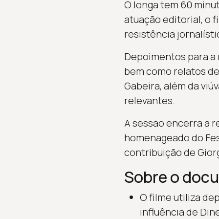
O longa tem 60 minuto
atuação editorial, o 
resistência jornalísti
Depoimentos para a 
bem como relatos de 
Gabeira, além da viú
relevantes.
A sessão encerra a re
homenageado do Festi
contribuição de Gior
Sobre o doc
O filme utiliza d
influência de Din