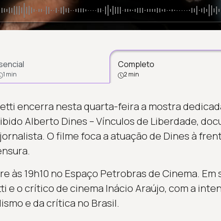
sencial
Completo
1 min
2 min
etti encerra nesta quarta-feira a mostra dedicad
xibido Alberto Dines – Vínculos de Liberdade, do
jornalista. O filme foca a atuação de Dines à fren
ensura.
re às 19h10 no Espaço Petrobras de Cinema. Em 
i e o crítico de cinema Inácio Araújo, com a inten
ismo e da crítica no Brasil.