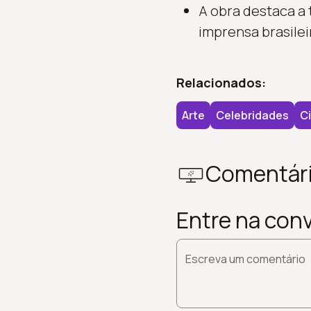
A obra destaca a t
imprensa brasilei
Relacionados:
Arte
Celebridades
C
Comentár
Entre na con
Escreva um comentário