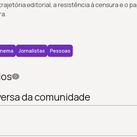
rajetória editorial, a resistência à censura e o pa
ra.
inema
Jornalistas
Pessoas
ios
0
versa da comunidade