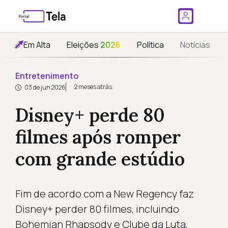
Em Alta
Eleições
2026
Política
Notícias
Entretenimento
2 meses atrás
03 de jun 2026
Disney+ perde 80
filmes após romper
com grande estúdio
Fim de acordo com a New Regency faz
Disney+ perder 80 filmes, incluindo
Bohemian Rhapsody e Clube da Luta,