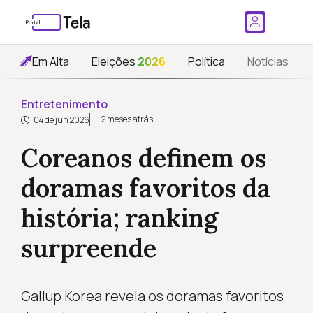
Em Alta
Eleições
2026
Política
Notícias
Entretenimento
2 meses atrás
04 de jun 2026
Coreanos definem os
doramas favoritos da
história; ranking
surpreende
Gallup Korea revela os doramas favoritos