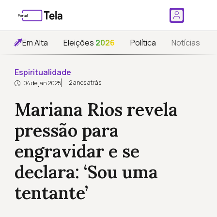
Em Alta
Eleições
2026
Política
Notícias
Espiritualidade
2 anos atrás
04 de jan 2025
Mariana Rios revela
pressão para
engravidar e se
declara: ‘Sou uma
tentante’