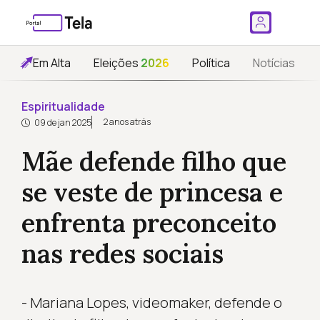
Em Alta
Eleições
2026
Política
Notícias
Espiritualidade
2 anos atrás
09 de jan 2025
Mãe defende filho que
se veste de princesa e
enfrenta preconceito
nas redes sociais
- Mariana Lopes, videomaker, defende o