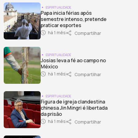
ESPIRITUALIDADE
Papa inicia férias após
semestre intenso, pretende
praticar esportes
há 1 mês
Compartilhar
ESPIRITUALIDADE
Josias leva a fé ao campo no
México
há 1 mês
Compartilhar
ESPIRITUALIDADE
Figura de igreja clandestina
chinesa Jin Mingri é libertada
da prisão
há 1 mês
Compartilhar