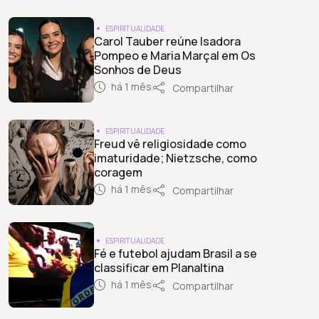
ESPIRITUALIDADE
Carol Tauber reúne Isadora
Pompeo e Maria Marçal em Os
Sonhos de Deus
há 1 mês
Compartilhar
ESPIRITUALIDADE
Freud vê religiosidade como
imaturidade; Nietzsche, como
coragem
há 1 mês
Compartilhar
ESPIRITUALIDADE
Fé e futebol ajudam Brasil a se
classificar em Planaltina
há 1 mês
Compartilhar