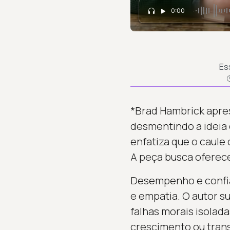
0:00
Es
*Brad Hambrick apres
desmentindo a ideia
enfatiza que o caule 
A peça busca oferec
Desempenho e confia
e empatia. O autor s
falhas morais isola
crescimento ou tran