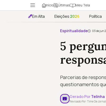
Início
Meu Tela
Últimas
Em Alta
Eleições
2026
Política
Espiritualidade
03 de jun 
5 pergun
responsa
Parcerias de respons
questionamentos qu
Gerado Por
Telinha
Revisado Por: Time De Jornal