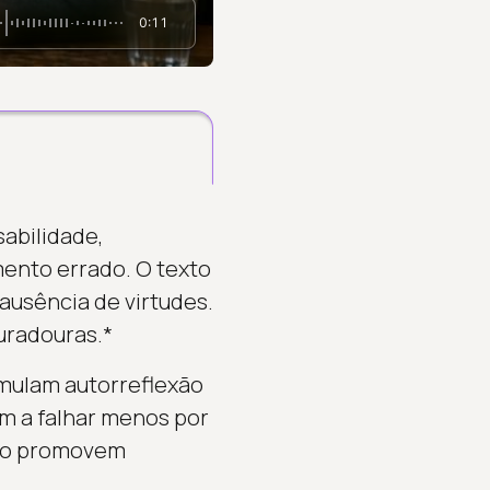
0:11
abilidade,
ento errado. O texto
 ausência de virtudes.
uradouras.*
mulam autorreflexão
m a falhar menos por
não promovem