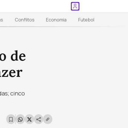
as
Conflitos
Economia
Futebol
o de
azer
das; cinco