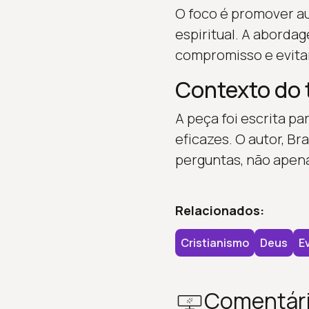
O foco é promover a
espiritual. A aborda
compromisso e evita
Contexto do 
A peça foi escrita p
eficazes. O autor, Br
perguntas, não apena
Relacionados:
Cristianismo
Deus
E
Comentár