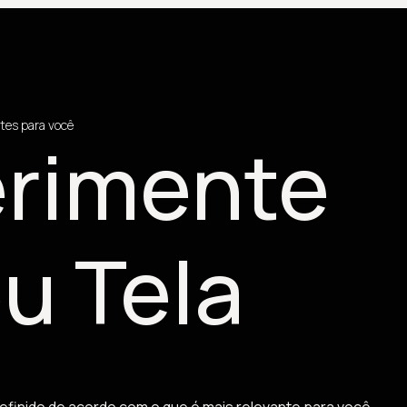
tes para você
rimente
u Tela
efinido de acordo com o que é mais relevante para você.