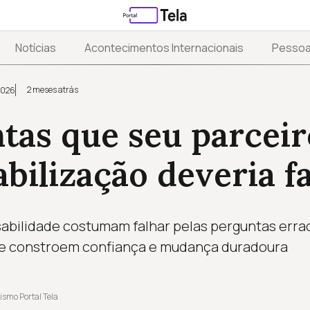
Notícias
Acontecimentos Internacionais
Pesso
2 meses atrás
2026
tas que seu parceir
bilização deveria f
abilidade costumam falhar pelas perguntas erra
e constroem confiança e mudança duradoura
ismo Portal Tela