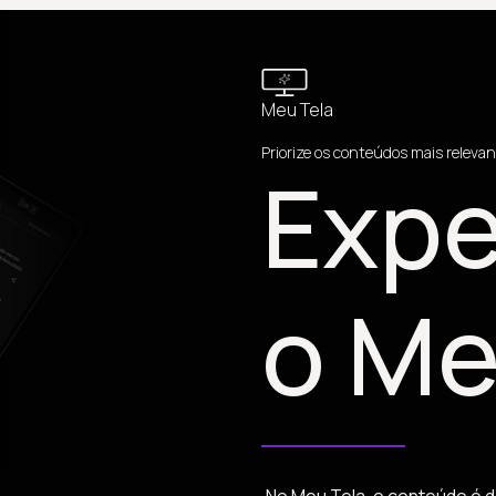
Meu Tela
Priorize os conteúdos mais relevan
Expe
o Me
No Meu Tela, o conteúdo é d