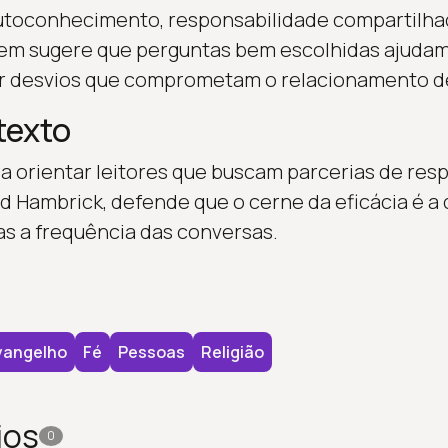
utoconhecimento, responsabilidade compartilha
gem sugere que perguntas bem escolhidas ajudam
r desvios que comprometam o relacionamento de 
texto
ara orientar leitores que buscam parcerias de res
ad Hambrick, defende que o cerne da eficácia é a
s a frequência das conversas.
vangelho
Fé
Pessoas
Religião
ios
0