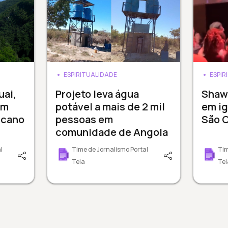
ESPIRITUALIDADE
ESPIR
uai,
Projeto leva água
Shaw
em
potável a mais de 2 mil
em ig
icano
pessoas em
São C
comunidade de Angola
l
Time de Jornalismo Portal
Tim
Tela
Tel