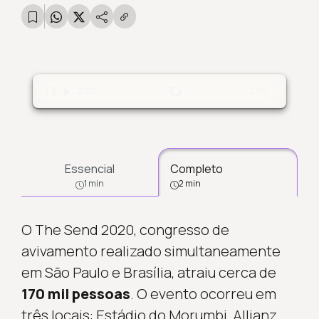
Carregando...
0:00
0:00
Essencial
Completo
1 min
2 min
O The Send 2020, congresso de
avivamento realizado simultaneamente
em São Paulo e Brasília, atraiu cerca de
170 mil pessoas
. O evento ocorreu em
três locais: Estádio do Morumbi, Allianz