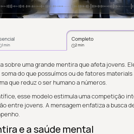
sencial
Completo
1 min
2 min
a sobre uma grande mentira que afeta jovens. Ele 
a soma do que possuímos ou de fatores materials 
ma que reduz o ser humano a números.
ífice, esse modelo estimula uma competição int
o entre jovens. A mensagem enfatiza a busca de
mpenho.
tira e a saúde mental