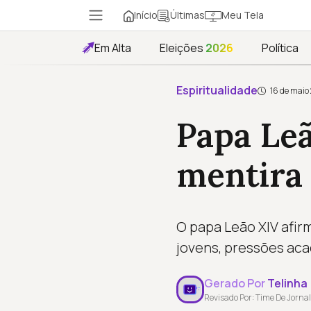
Início
Meu Tela
Últimas
Em Alta
Eleições
2026
Política
Espiritualidade
16 de maio
Papa Leã
mentira 
O papa Leão XIV afir
jovens, pressões aca
Gerado Por
Telinha
Revisado Por: Time De Jornal