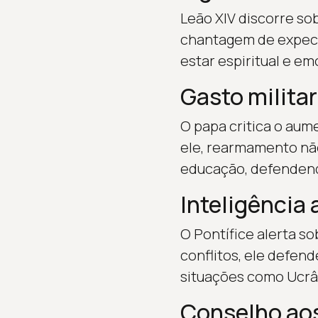
Leão XIV discorre so
chantagem de expectat
estar espiritual e em
Gasto militar
O papa critica o au
ele, rearmamento não
educação, defendendo
Inteligência 
O Pontífice alerta s
conflitos, ele defen
situações como Ucrâni
Conselho aos