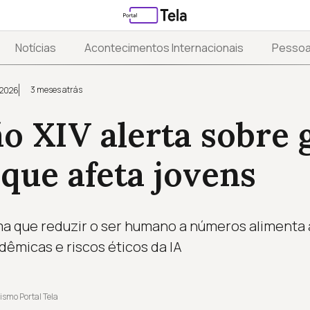
Notícias
Acontecimentos Internacionais
Pesso
3 meses atrás
 2026
o XIV alerta sobre 
que afeta jovens
ma que reduzir o ser humano a números alimenta
dêmicas e riscos éticos da IA
ismo Portal Tela