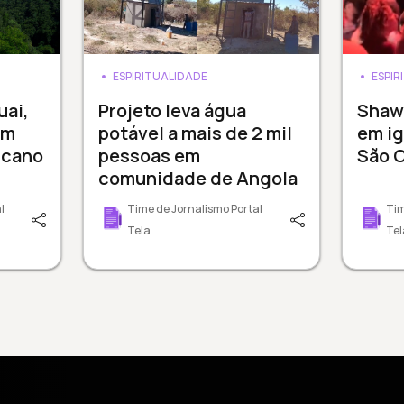
ESPIRITUALIDADE
ESPIR
uai,
Projeto leva água
Shaw
em
potável a mais de 2 mil
em ig
icano
pessoas em
São C
comunidade de Angola
l
Time de Jornalismo Portal
Tim
Tela
Tel