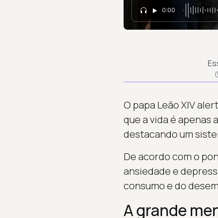
0:00
Es
O papa Leão XIV alert
que a vida é apenas 
destacando um siste
De acordo com o pont
ansiedade e depressã
consumo e do dese
A grande men