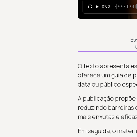
0:00
Es
O texto apresenta es
oferece um guia de p
data ou público espec
A publicação propõe 
reduzindo barreiras 
mais enxutas e efica
Em seguida, o materi