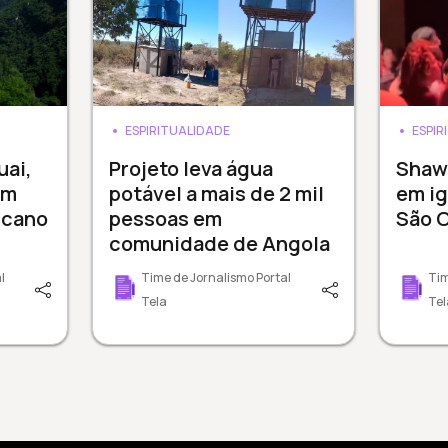
ESPIRITUALIDADE
ESPIR
uai,
Projeto leva água
Shaw
em
potável a mais de 2 mil
em ig
icano
pessoas em
São C
comunidade de Angola
l
Time de Jornalismo Portal
Tim
Tela
Tel