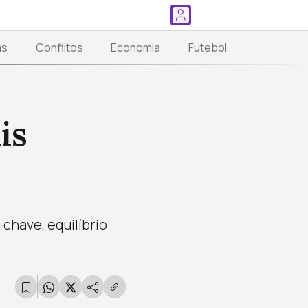
as
Conflitos
Economia
Futebol
is
chave, equilíbrio