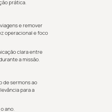
ção prática.
s viagens e remover
ez operacional e foco
icação clara entre
 durante a missão.
io de sermons ao
levância para a
 o ano.