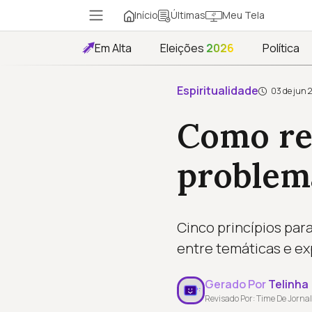
Início
Meu Tela
Últimas
Em Alta
Eleições
2026
Política
Espiritualidade
03 de jun 
Como res
problem
Cinco princípios para
entre temáticas e exp
Gerado Por
Telinha
Revisado Por: Time De Jornal