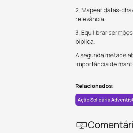
2. Mapear datas-chav
relevância.
3. Equilibrar sermõe
bíblica.
A segunda metade ab
importância de mante
Relacionados:
Ação Solidária Adventis
Comentár