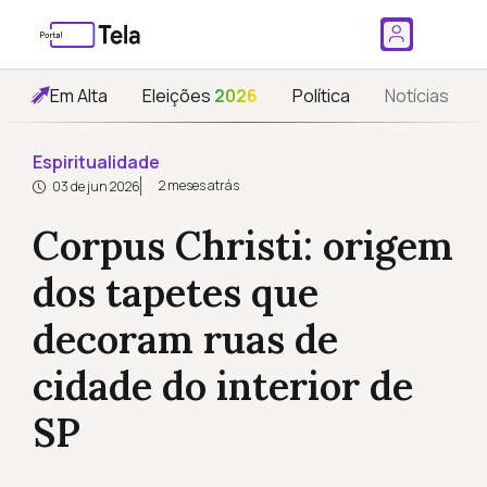
Em Alta
Eleições
2026
Política
Notícias
Espiritualidade
2 meses atrás
03 de jun 2026
Corpus Christi: origem
dos tapetes que
decoram ruas de
cidade do interior de
SP