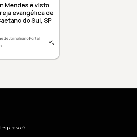
n Mendes é visto
reja evangélica de
aetano do Sul, SP
e de Jornalismo Portal
a
tes para você