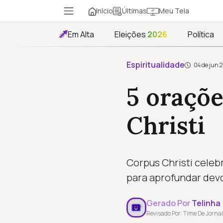
Início
Meu Tela
Últimas
Em Alta
Eleições
2026
Política
Espiritualidade
04 de jun 
5 oraçõe
Christi
Corpus Christi celebr
para aprofundar dev
Gerado Por
Telinha
Revisado Por: Time De Jornal