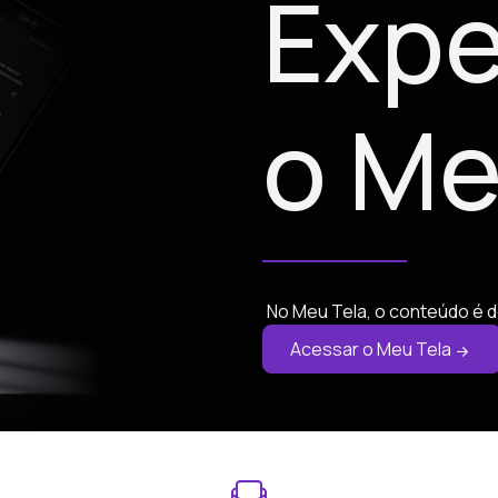
Expe
o Me
No Meu Tela, o conteúdo é d
Acessar o Meu Tela