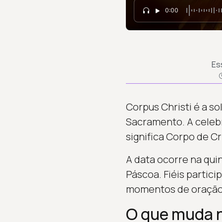
0:00
Es
Corpus Christi é a s
Sacramento. A celebr
significa Corpo de Cr
A data ocorre na qui
Páscoa. Fiéis partic
momentos de oração 
O que muda n