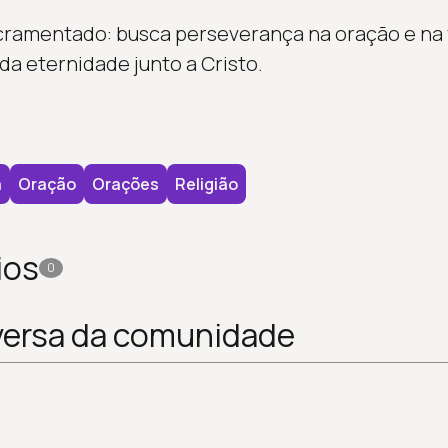
cramentado: busca perseverança na oração e na v
da eternidade junto a Cristo.
a
Oração
Orações
Religião
ios
0
versa da comunidade