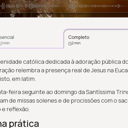
sencial
Completo
1 min
2 min
olenidade católica dedicada à adoração pública d
ação relembra a presença real de Jesus na Euca
isto, em latim.
nta-feira seguinte ao domingo da Santíssima Trin
ipam de missas solenes e de procissões com o sa
e reflexão.
a prática