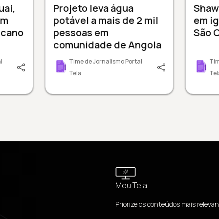
uai,
Projeto leva água
Shaw
em
potável a mais de 2 mil
em ig
icano
pessoas em
São C
comunidade de Angola
l
Time de Jornalismo Portal
Tim
Tela
Tel
Meu Tela
Priorize os conteúdos mais relevan