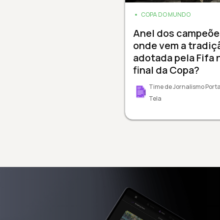
COPA DO MUNDO
Anel dos campeõe
onde vem a tradiç
adotada pela Fifa 
final da Copa?
Time de Jornalismo Porta
Tela