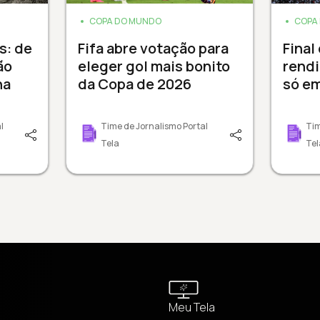
COPA DO MUNDO
COPA
s: de
Fifa abre votação para
Final
ão
eleger gol mais bonito
rendi
na
da Copa de 2026
só e
l
Time de Jornalismo Portal
Tim
Tela
Tel
Meu Tela