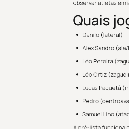
observar atletas em a
Quais jo
Danilo (lateral)
Alex Sandro (ala/
Léo Pereira (zagu
Léo Ortiz (zaguei
Lucas Paquetá (m
Pedro (centroava
Samuel Lino (ata
A pré-lista funcion