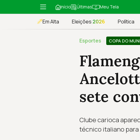
Início
Meu Tela
Últimas
Em Alta
Eleições
2026
Política
Esportes
›
COPA DO MU
Flameng
Ancelott
sete co
Clube carioca aparec
técnico italiano para