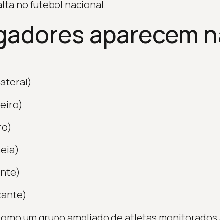
lta no futebol nacional.
gadores aparecem na
lateral)
eiro)
ro)
eia)
nte)
cante)
a como um grupo ampliado de atletas monitorados