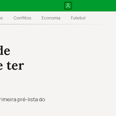
as
Conflitos
Economia
Futebol
de
e ter
imeira pré-lista do