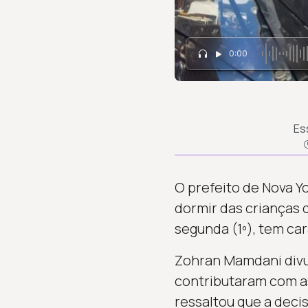
0:00
Es
O prefeito de Nova Y
dormir das crianças d
segunda (1º), tem ca
Zohran Mamdani divu
contributaram com as
ressaltou que a deci