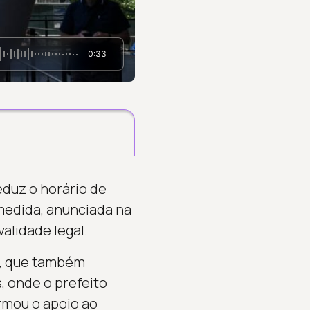
0:33
eduz o horário de
 medida, anunciada na
alidade legal.
s, que também
, onde o prefeito
rmou o apoio ao