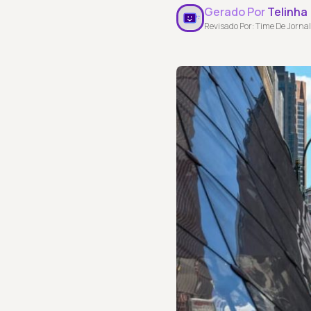
Gerado Por
Telinha
Revisado Por: Time De Jornal