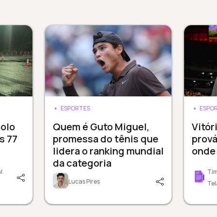
ESPORTES
ESPO
dolo
Quem é Guto Miguel,
Vitór
s 77
promessa do tênis que
prová
lidera o ranking mundial
onde 
da categoria
l
Tim
Lucas Pires
Tel