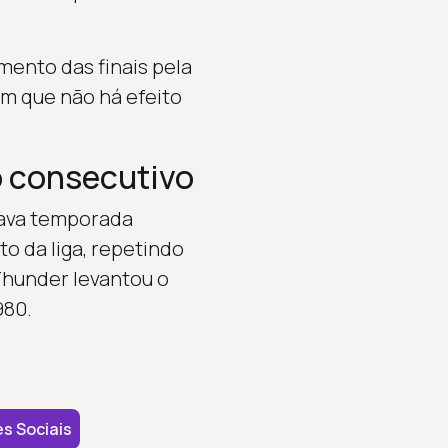
mento das finais pela
m que não há efeito
o consecutivo
itava temporada
o da liga, repetindo
Thunder levantou o
980.
s Sociais