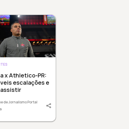
RTES
ia x Athletico-PR:
veis escalações e
assistir
e de Jornalismo Portal
a