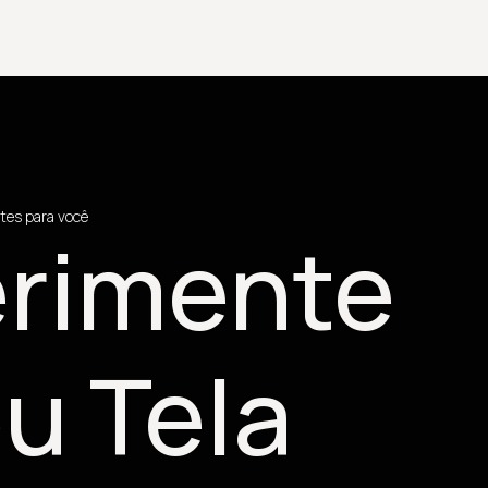
tes para você
rimente
u Tela