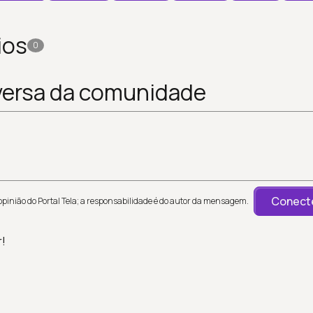
ios
0
versa da comunidade
Conecte
inião do Portal Tela; a responsabilidade é do autor da mensagem.
r!