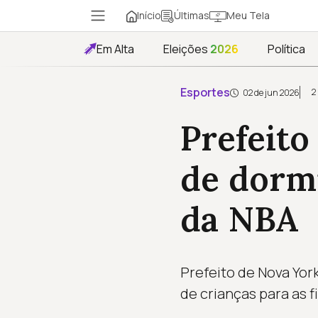
Início
Meu Tela
Últimas
Em Alta
Eleições
2026
Política
Esportes
2
02 de jun 2026
Prefeito
de dormi
da NBA
Prefeito de Nova Yor
de crianças para as f