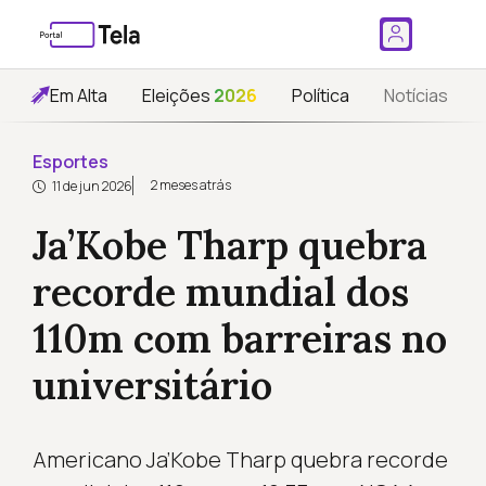
Em Alta
Eleições
2026
Política
Notícias
Esportes
2 meses atrás
11 de jun 2026
Ja’Kobe Tharp quebra
recorde mundial dos
110m com barreiras no
universitário
Americano Ja’Kobe Tharp quebra recorde