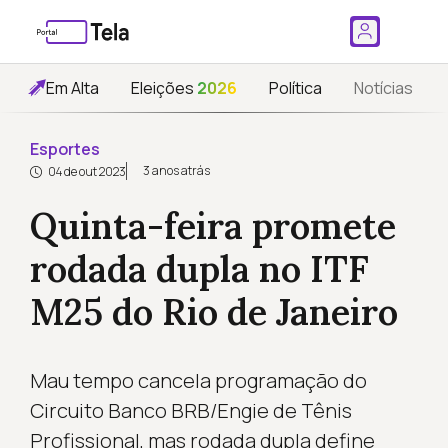
Em Alta
Eleições
2026
Política
Notícias
Esportes
3 anos atrás
04 de out 2023
Quinta-feira promete
rodada dupla no ITF
M25 do Rio de Janeiro
Mau tempo cancela programação do
Circuito Banco BRB/Engie de Tênis
Profissional, mas rodada dupla define