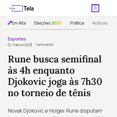
Em Alta
Eleições
2026
Política
Notícias
Esportes
3 anos atrás
11 de out 2023
Rune busca semifinal
às 4h enquanto
Djokovic joga às 7h30
no torneio de tênis
Novak Djokovic e Holger Rune disputam