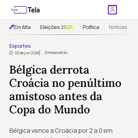
Em Alta
Eleições
2026
Política
Notícias
Esportes
2 meses atrás
02 de jun 2026
Bélgica derrota
Croácia no penúltimo
amistoso antes da
Copa do Mundo
Bélgica vence a Croácia por 2 a 0 em