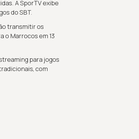
tidas. A SporTV exibe
gos do SBT.
o transmitir os
tra o Marrocos em 13
streaming para jogos
 tradicionais, com