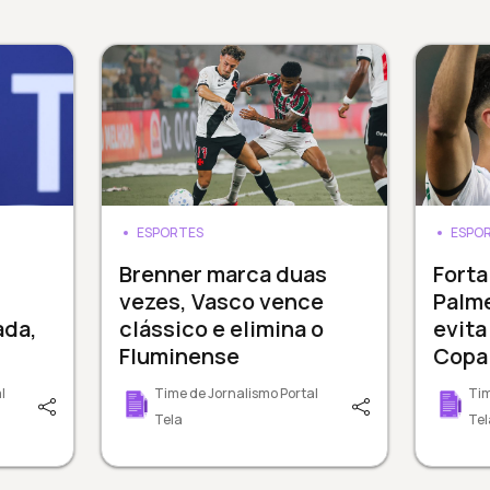
ESPORTES
ESPO
Brenner marca duas
Forta
vezes, Vasco vence
Palme
ada,
clássico e elimina o
evita
Fluminense
Copa 
l
Time de Jornalismo Portal
Tim
Tela
Tel