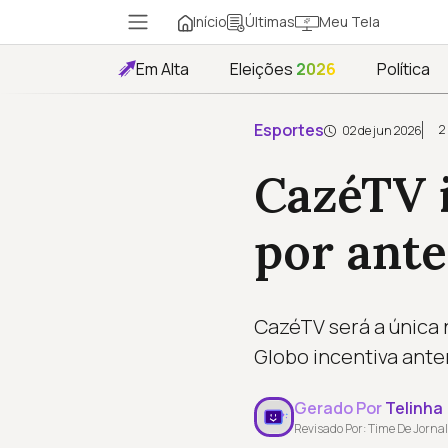
Início
Meu Tela
Últimas
Em Alta
Eleições
2026
Política
Esportes
2
02 de jun 2026
CazéTV 
por ante
CazéTV será a única 
Globo incentiva ante
Gerado Por
Telinha
Revisado Por: Time De Jornal