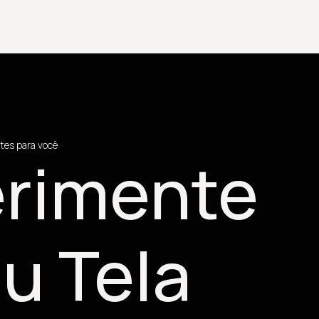
tes para você
rimente
u Tela