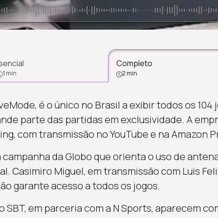
sencial
Completo
1 min
2 min
veMode, é o único no Brasil a exibir todos os 104
nde parte das partidas em exclusividade. A emp
ming, com transmissão no YouTube e na Amazon P
a campanha da Globo que orienta o uso de antenas
. Casimiro Miguel, em transmissão com Luis Felip
o garante acesso a todos os jogos.
e o SBT, em parceria com a N Sports, aparecem c