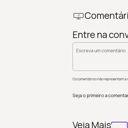
Comentár
Entre na con
Escreva um comentário
Os comentários não representam a op
Seja o primeiro a comenta
Veja Mais