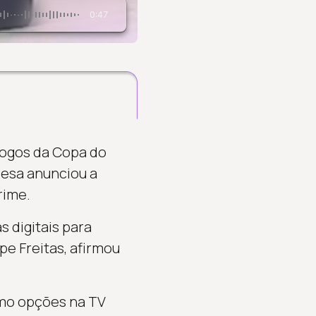
0:47
 jogos da Copa do
resa anunciou a
rime.
 digitais para
e Freitas, afirmou
omo opções na TV