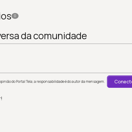
ios
0
versa da comunidade
Conecte
inião do Portal Tela; a responsabilidade é do autor da mensagem.
r!