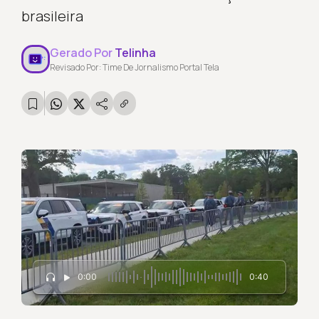
brasileira
Gerado Por
Telinha
Revisado Por: Time De Jornalismo Portal Tela
0:00
0:40