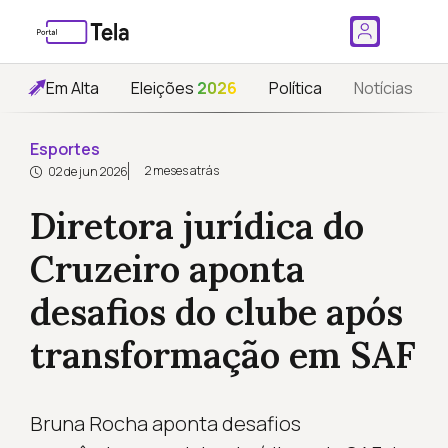
Em Alta
Eleições
2026
Política
Notícias
Esportes
2 meses atrás
02 de jun 2026
Diretora jurídica do
Cruzeiro aponta
desafios do clube após
transformação em SAF
Bruna Rocha aponta desafios