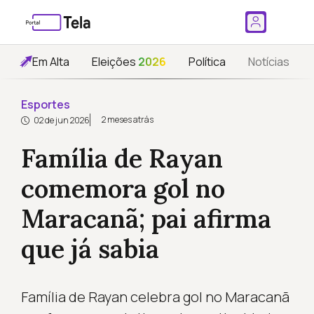
Em Alta
Eleições
2026
Política
Notícias
Esportes
2 meses atrás
02 de jun 2026
Família de Rayan
comemora gol no
Maracanã; pai afirma
que já sabia
Família de Rayan celebra gol no Maracanã