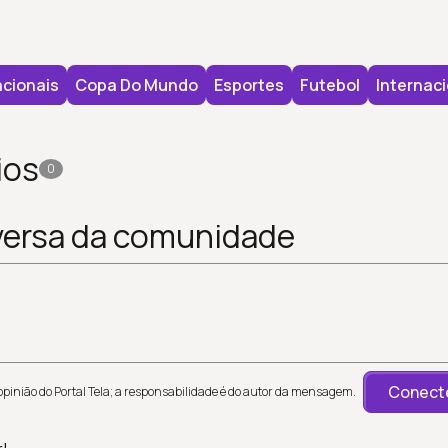
cionais
Copa Do Mundo
Esportes
Futebol
Internac
ios
0
versa da comunidade
Conecte
inião do Portal Tela; a responsabilidade é do autor da mensagem.