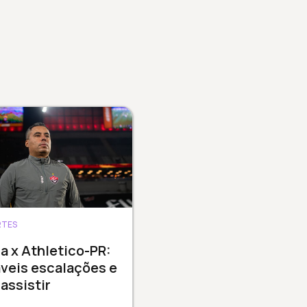
RTES
ia x Athletico-PR:
veis escalações e
assistir