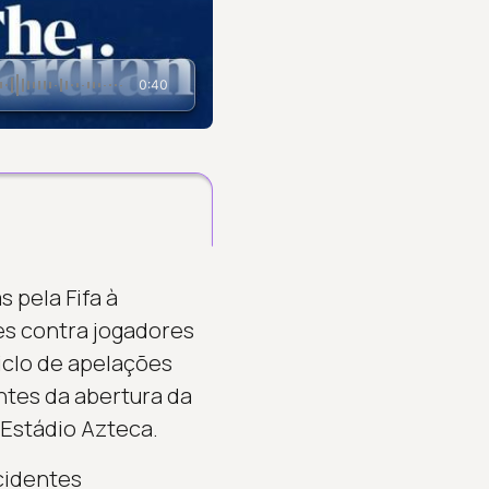
0:40
 pela Fifa à
s contra jogadores
ciclo de apelações
ntes da abertura da
 Estádio Azteca.
ncidentes