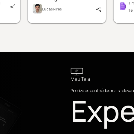
l
Tim
Lucas Pires
Tel
Meu Tela
Priorize os conteúdos mais relevan
Expe