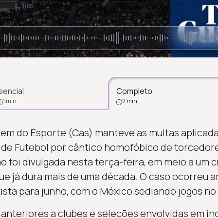
sencial
Completo
1 min
2 min
em do Esporte (Cas) manteve as multas aplicadas
de Futebol por cântico homofóbico de torcedore
o foi divulgada nesta terça-feira, em meio a um 
que já dura mais de uma década. O caso ocorreu a
sta para junho, com o México sediando jogos no
s anteriores a clubes e seleções envolvidas em i