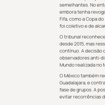
semelhantes. No enta
embora tenha revogad
Fifa, como a Copa d
foi coletivo e de alc
O tribunal reconhece
desde 2015, mas ress
contínuo. A decisão 
observadores anti-di
Mundo realizada no 
O México também rece
Guadalajara, e contr
fase de grupos. A po
evitar recorrências d