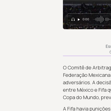
0:00
Es
O Comitê de Arbitrag
Federação Mexicana 
adversários. A decisã
entre México e Fifa 
Copa do Mundo, previ
A Fifa havia puniçõe