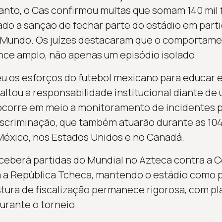
nto, o Cas confirmou multas que somam 140 mil f
o a sanção de fechar parte do estádio em parti
o Mundo. Os juízes destacaram que o comportam
ance amplo, não apenas um episódio isolado.
u os esforços do futebol mexicano para educar e
altou a responsabilidade institucional diante d
ocorre em meio a monitoramento de incidentes p
scriminação, que também atuarão durante as 104
México, nos Estados Unidos e no Canadá.
berá partidas do Mundial no Azteca contra a Co
a a República Tcheca, mantendo o estádio como p
stura de fiscalização permanece rigorosa, com p
urante o torneio.