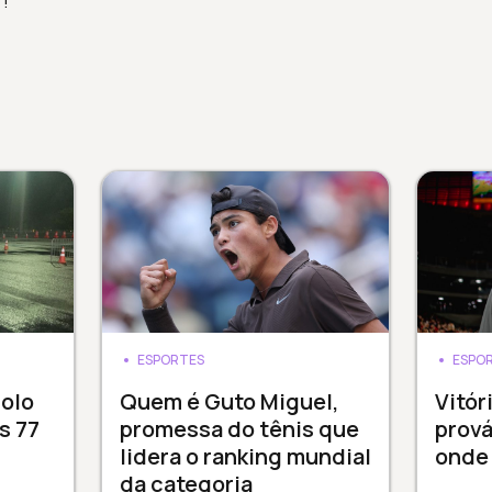
r!
ESPORTES
ESPO
dolo
Quem é Guto Miguel,
Vitór
s 77
promessa do tênis que
prová
lidera o ranking mundial
onde 
da categoria