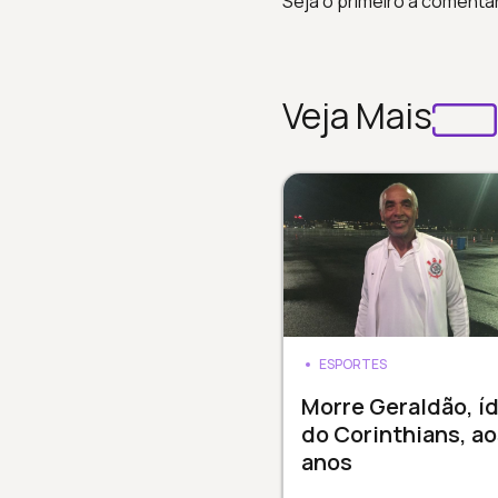
Seja o primeiro a comenta
Veja Mais
ESPORTES
Morre Geraldão, í
do Corinthians, ao
anos