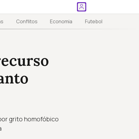
as
Conflitos
Economia
Futebol
recurso
anto
por grito homofóbico
a