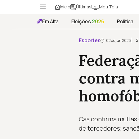
Início
Meu Tela
Últimas
Em Alta
Eleições
2026
Política
Esportes
2
02 de jun 2026
Federaç
contra m
homofób
Cas confirma multas 
de torcedores; sançã