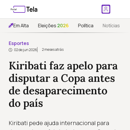
Em Alta
Eleições
2026
Política
Notícias
Esportes
2 meses atrás
02 de jun 2026
Kiribati faz apelo para
disputar a Copa antes
de desaparecimento
do país
Kiribati pede ajuda internacional para