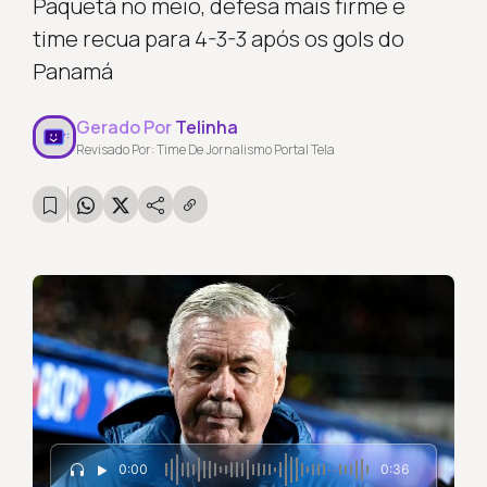
Paquetá no meio, defesa mais firme e
time recua para 4-3-3 após os gols do
Panamá
Gerado Por
Telinha
Revisado Por: Time De Jornalismo Portal Tela
0:00
0:36