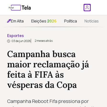
Em Alta
Eleições
2026
Política
Notícias
Esportes
2 meses atrás
03 de jun 2026
Campanha busca
maior reclamação já
feita à FIFA às
vésperas da Copa
Campanha Reboot Fifa pressiona por