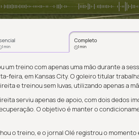
sencial
Completo
1 min
1 min
ou um treino com apenas uma mão durante a sess
a-feira, em Kansas City. O goleiro titular trabal
ireita e treinou sem luvas, utilizando apenas a m
ireita serviu apenas de apoio, com dois dedos imo
recuperação. O objetivo é manter o condicionam
u o treino, e o jornal Olé registrou o momento 