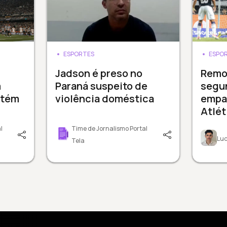
ESPORTES
ESPO
Jadson é preso no
Remo
m
Paraná suspeito de
segu
ntém
violência doméstica
empa
Atlé
l
Time de Jornalismo Portal
Luc
Tela