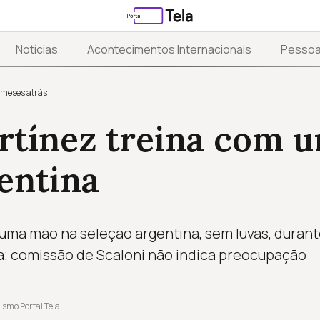
Notícias
Acontecimentos Internacionais
Pesso
 meses atrás
rtínez treina com 
entina
uma mão na seleção argentina, sem luvas, duran
ta; comissão de Scaloni não indica preocupação
ismo Portal Tela