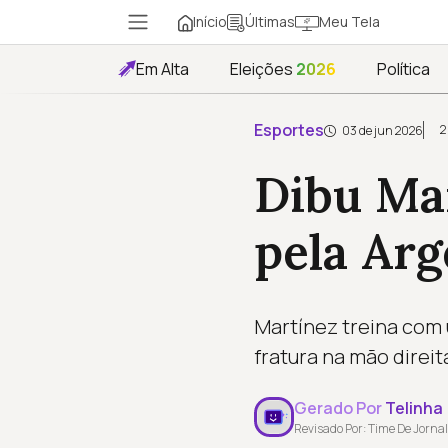
Início
Meu Tela
Últimas
Em Alta
Eleições
2026
Política
Esportes
2
03 de jun 2026
Dibu Ma
pela Arg
Martínez treina com 
fratura na mão direi
Gerado Por
Telinha
Revisado Por: Time De Jornal