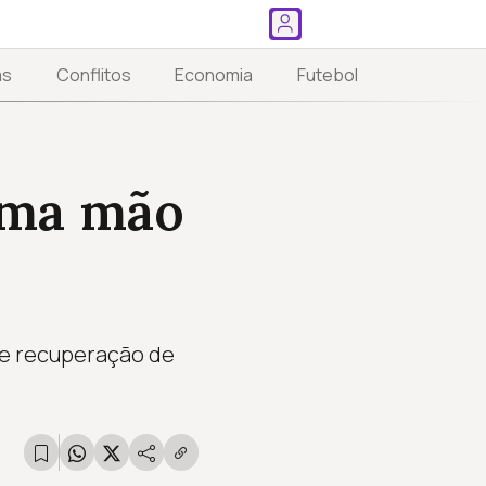
as
Conflitos
Economia
Futebol
uma mão
te recuperação de