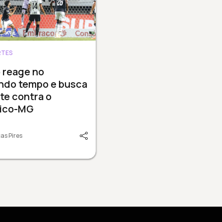
RTES
 reage no
ndo tempo e busca
te contra o
tico-MG
as Pires