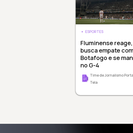
ESPORTES
Fluminense reage,
busca empate co
Botafogo e se ma
no G-4
Time de Jornalismo Porta
Tela