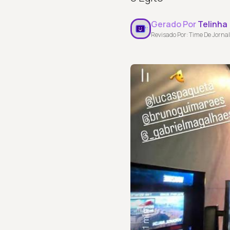
Gerado Por
Telinha
Revisado Por: Time De Jornal