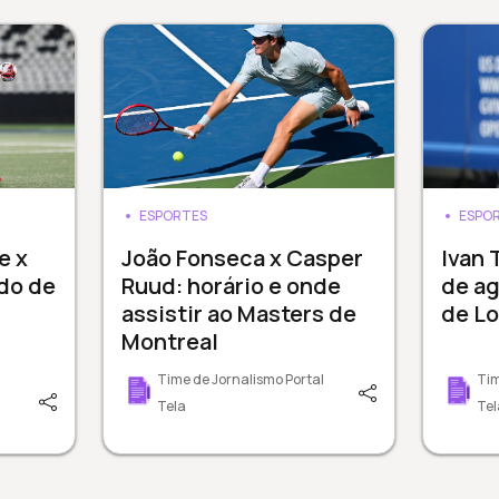
ESPORTES
ESPO
e x
João Fonseca x Casper
Ivan 
do de
Ruud: horário e onde
de a
assistir ao Masters de
de L
Montreal
Time de Jornalismo Portal
Tim
Tela
Tel