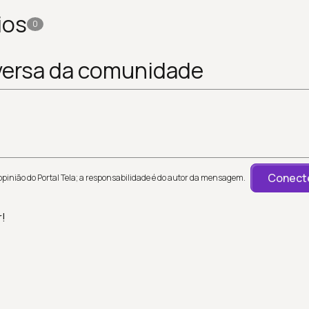
ios
0
versa da comunidade
Conecte
inião do Portal Tela; a responsabilidade é do autor da mensagem.
r!