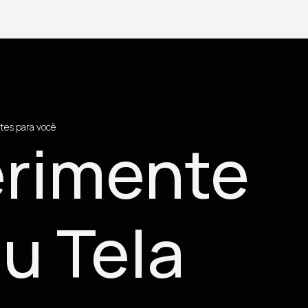
tes para você
rimente
u Tela