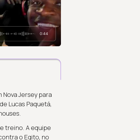
0:44
m Nova Jersey para
 de Lucas Paquetá,
 houses.
e treino. A equipe
contra o Egito, no