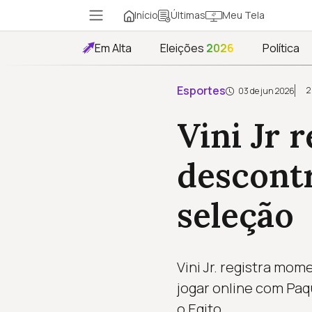
Início
Meu Tela
Últimas
Em Alta
Eleições
2026
Política
Esportes
2
03 de jun 2026
Vini Jr 
descont
seleção
Vini Jr. registra mo
jogar online com Paq
o Egito