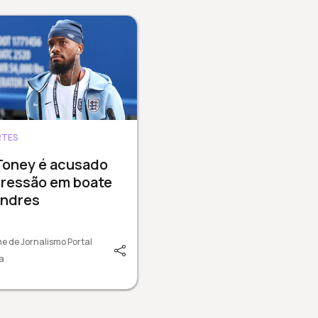
RTES
Toney é acusado
gressão em boate
ondres
e de Jornalismo Portal
a