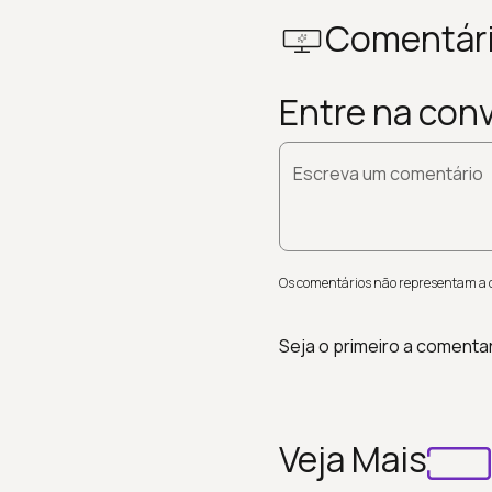
Comentár
Entre na con
Escreva um comentário
Os comentários não representam a op
Seja o primeiro a comenta
Veja Mais